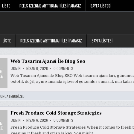
LISTE
REELS IZLENME ARTTIRMA HILESI PARASIZ
SAYFA LISTESI
LISTE
REELS IZLENME ARTTIRMA HILESI PARASIZ
SAYFA LISTESI
Web Tasarim Ajansi İle Blog Seo
ON
ADMIN
NISAN 6, 2026
0 COMMENTS
WEB
TASARIM
Web Tasarım Ajansı ile Blog SEO Web tasarım ajansları, günümü
AJANSI
estetik değil, aynı zamanda işlevsel çözümler sunarak markaların
İLE
BLOG
SEO
:
UNCATEGORIZED
Fresh Produce Cold Storage Strategies
ON
ADMIN
NISAN 6, 2026
0 COMMENTS
FRESH
PRODUCE
Fresh Produce Cold Storage Strategies When it comes to fresh 
COLD
keeping it fresh and crisp is key. You might…