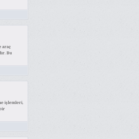
e araç
ır. Bu
 işlemleri,
bir