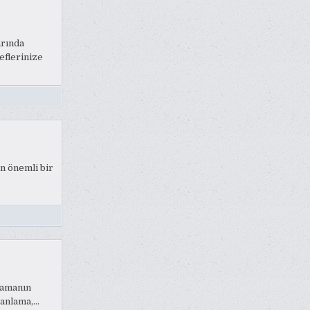
arında
eflerinize
in önemli bir
nlamanın
lanlama,…