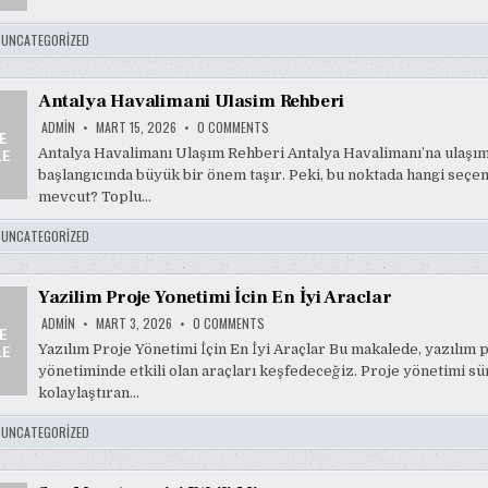
:
UNCATEGORIZED
Antalya Havalimani Ulasim Rehberi
ON
ADMIN
MART 15, 2026
0 COMMENTS
ANTALYA
HAVALIMANI
Antalya Havalimanı Ulaşım Rehberi Antalya Havalimanı’na ulaşım, 
ULASIM
başlangıcında büyük bir önem taşır. Peki, bu noktada hangi seçe
REHBERI
mevcut? Toplu…
:
UNCATEGORIZED
Yazilim Proje Yonetimi İcin En İyi Araclar
ON
ADMIN
MART 3, 2026
0 COMMENTS
YAZILIM
PROJE
Yazılım Proje Yönetimi İçin En İyi Araçlar Bu makalede, yazılım 
YONETIMI
yönetiminde etkili olan araçları keşfedeceğiz. Proje yönetimi sü
İCIN
EN
kolaylaştıran…
İYI
ARACLAR
:
UNCATEGORIZED