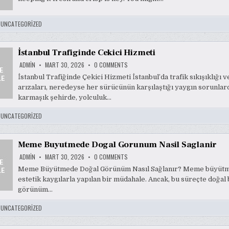
STORAGE
STRATEGIES
:
UNCATEGORIZED
İstanbul Trafiginde Cekici Hizmeti
ON
ADMIN
MART 30, 2026
0 COMMENTS
İSTANBUL
TRAFIGINDE
İstanbul Trafiğinde Çekici Hizmeti İstanbul’da trafik sıkışıklığı v
CEKICI
arızaları, neredeyse her sürücünün karşılaştığı yaygın sorunlard
HIZMETI
karmaşık şehirde, yolculuk…
:
UNCATEGORIZED
Meme Buyutmede Dogal Gorunum Nasil Saglanir
ON
ADMIN
MART 30, 2026
0 COMMENTS
MEME
BUYUTMEDE
Meme Büyütmede Doğal Görünüm Nasıl Sağlanır? Meme büyütme
DOGAL
estetik kaygılarla yapılan bir müdahale. Ancak, bu süreçte doğal 
GORUNUM
NASIL
görünüm…
SAGLANIR
:
UNCATEGORIZED