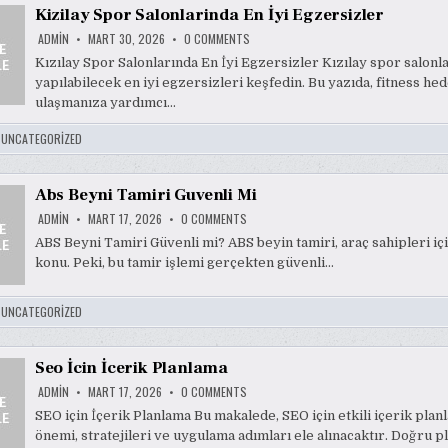
Kizilay Spor Salonlarinda En İyi Egzersizler
ON
ADMIN
MART 30, 2026
0 COMMENTS
KIZILAY
SPOR
Kızılay Spor Salonlarında En İyi Egzersizler Kızılay spor salonl
SALONLARINDA
yapılabilecek en iyi egzersizleri keşfedin. Bu yazıda, fitness hed
EN
İYI
ulaşmanıza yardımcı…
EGZERSIZLER
:
UNCATEGORIZED
Abs Beyni Tamiri Guvenli Mi
ON
ADMIN
MART 17, 2026
0 COMMENTS
ABS
BEYNI
ABS Beyni Tamiri Güvenli mi? ABS beyin tamiri, araç sahipleri iç
TAMIRI
konu. Peki, bu tamir işlemi gerçekten güvenli…
GUVENLI
MI
:
UNCATEGORIZED
Seo İcin İcerik Planlama
ON
ADMIN
MART 17, 2026
0 COMMENTS
SEO
İCIN
SEO için İçerik Planlama Bu makalede, SEO için etkili içerik pla
İCERIK
önemi, stratejileri ve uygulama adımları ele alınacaktır. Doğru p
PLANLAMA