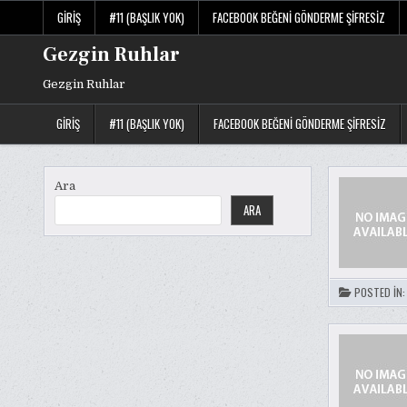
Skip
GIRIŞ
#11 (BAŞLIK YOK)
FACEBOOK BEĞENI GÖNDERME ŞIFRESIZ
to
content
Gezgin Ruhlar
Gezgin Ruhlar
GIRIŞ
#11 (BAŞLIK YOK)
FACEBOOK BEĞENI GÖNDERME ŞIFRESIZ
Ara
ARA
POSTED IN