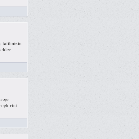
tatilinizin
nekler
proje
reçlerini