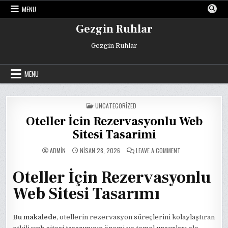
Skip
MENU
to
content
Gezgin Ruhlar
Gezgin Ruhlar
MENU
POSTED
UNCATEGORIZED
IN
Oteller İcin Rezervasyonlu Web
Sitesi Tasarimi
ON
ADMIN
NISAN 28, 2026
LEAVE A COMMENT
OTELLER
İCIN
REZERVASYONLU
Oteller İçin Rezervasyonlu
WEB
SITESI
TASARIMI
Web Sitesi Tasarımı
Bu makalede
, otellerin rezervasyon süreçlerini kolaylaştıran