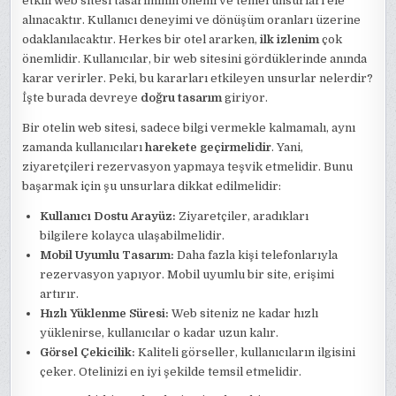
etkili web sitesi tasarımının önemi ve temel unsurları ele
alınacaktır. Kullanıcı deneyimi ve dönüşüm oranları üzerine
odaklanılacaktır. Herkes bir otel ararken,
ilk izlenim
çok
önemlidir. Kullanıcılar, bir web sitesini gördüklerinde anında
karar verirler. Peki, bu kararları etkileyen unsurlar nelerdir?
İşte burada devreye
doğru tasarım
giriyor.
Bir otelin web sitesi, sadece bilgi vermekle kalmamalı, aynı
zamanda kullanıcıları
harekete geçirmelidir
. Yani,
ziyaretçileri rezervasyon yapmaya teşvik etmelidir. Bunu
başarmak için şu unsurlara dikkat edilmelidir:
Kullanıcı Dostu Arayüz:
Ziyaretçiler, aradıkları
bilgilere kolayca ulaşabilmelidir.
Mobil Uyumlu Tasarım:
Daha fazla kişi telefonlarıyla
rezervasyon yapıyor. Mobil uyumlu bir site, erişimi
artırır.
Hızlı Yüklenme Süresi:
Web siteniz ne kadar hızlı
yüklenirse, kullanıcılar o kadar uzun kalır.
Görsel Çekicilik:
Kaliteli görseller, kullanıcıların ilgisini
çeker. Otelinizi en iyi şekilde temsil etmelidir.