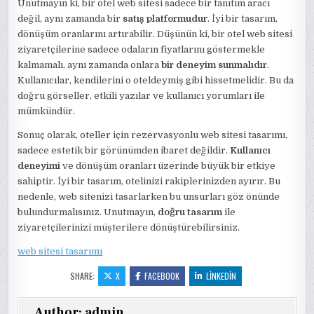
Unutmayın ki, bir otel web sitesi sadece bir tanıtım aracı
değil, aynı zamanda bir
satış platformudur
. İyi bir tasarım,
dönüşüm oranlarını artırabilir. Düşünün ki, bir otel web sitesi
ziyaretçilerine sadece odaların fiyatlarını göstermekle
kalmamalı, aynı zamanda onlara
bir deneyim sunmalıdır
.
Kullanıcılar, kendilerini o oteldeymiş gibi hissetmelidir. Bu da
doğru görseller, etkili yazılar ve kullanıcı yorumları ile
mümkündür.
Sonuç olarak, oteller için rezervasyonlu web sitesi tasarımı,
sadece estetik bir görünümden ibaret değildir.
Kullanıcı
deneyimi
ve dönüşüm oranları üzerinde büyük bir etkiye
sahiptir. İyi bir tasarım, otelinizi rakiplerinizden ayırır. Bu
nedenle, web sitenizi tasarlarken bu unsurları göz önünde
bulundurmalısınız. Unutmayın,
doğru tasarım
ile
ziyaretçilerinizi müşterilere dönüştürebilirsiniz.
web sitesi tasarımı
SHARE:
X
FACEBOOK
LINKEDIN
Author:
admin