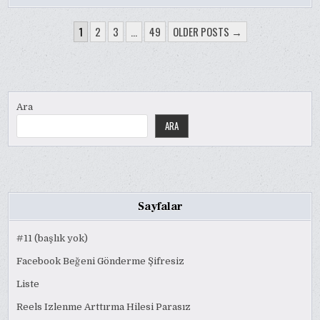
YAZI
1
2
3
…
49
OLDER POSTS →
SAYFALAMASI
Ara
ARA
Sayfalar
#11 (başlık yok)
Facebook Beğeni Gönderme Şifresiz
Liste
Reels Izlenme Arttırma Hilesi Parasız