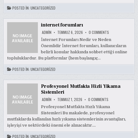
POSTED IN:
UNCATEGORIZED
internet forumları
ON
ADMIN
TEMMUZ 6, 2026
0 COMMENTS
INTERNET
FORUMLARI
İnternet Forumları Nedir ve Neden
Önemlidir İnternet forumları, kullanıcıların
belirli konular hakkında sohbet ettiği online
topluluklardur. Bu platformlar {hem başlangıç…
POSTED IN:
UNCATEGORIZED
Profesyonel Mutfakta Hizli Yikama
Sistemleri
ON
ADMIN
TEMMUZ 1, 2026
0 COMMENTS
PROFESYONEL
MUTFAKTA
Profesyonel Mutfakta Hızlı Yıkama
HIZLI
Sistemleri Bu makalede, profesyonel
YIKAMA
SISTEMLERI
mutfaklarda kullanılan hızlı yıkama sistemlerinin avantajları,
işleyişi ve sektördeki önemi ele alınacaktır….
POSTED IN:
UNCATEGORIZED