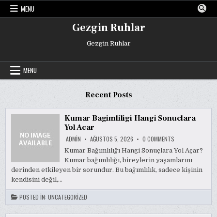
Skip
MENU
to
content
Gezgin Ruhlar
Gezgin Ruhlar
MENU
Recent Posts
Kumar Bagimliligi Hangi Sonuclara
Yol Acar
ON
ADMIN
AĞUSTOS 5, 2026
0 COMMENTS
KUMAR
BAGIMLILIGI
Kumar Bağımlılığı Hangi Sonuçlara Yol Açar?
HANGI
Kumar bağımlılığı, bireylerin yaşamlarını
SONUCLARA
YOL
derinden etkileyen bir sorundur. Bu bağımlılık, sadece kişinin
ACAR
kendisini değil,…
POSTED IN:
UNCATEGORIZED