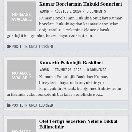
Kumar Borclarinin Hukuki Sonuclari
ON
ADMIN
AĞUSTOS 5, 2026
0 COMMENTS
KUMAR
BORCLARININ
Kumar Borçlarının Hukuki Sonuçları Kumar
HUKUKI
borçları, hukuki açıdan karmaşık sonuçlar
SONUCLARI
doğurabilir. Herkesin eğlence olarak
gördüğü bu oyunlar, bazen hayatı zorlaştıran…
POSTED IN:
UNCATEGORIZED
Kumarin Psikolojik Baskilari
ON
ADMIN
TEMMUZ 28, 2026
0 COMMENTS
KUMARIN
PSIKOLOJIK
Kumarın Psikolojik Baskıları Kumar,
BASKILARI
bireylerin hayatında büyük bir yer
kaplayabilir. Ancak, bu eğlenceli aktivitenin
arkasında yatan psikolojik baskılar genellikle göz…
POSTED IN:
UNCATEGORIZED
Otel Terligi Secerken Nelere Dikkat
Edilmelidir