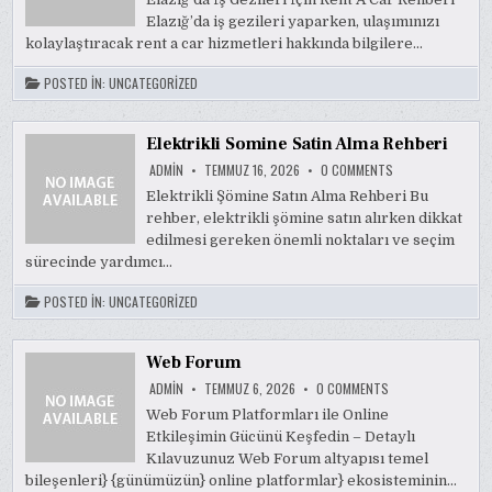
GEZILERI
Elazığ’da iş gezileri yaparken, ulaşımınızı
İCIN
RENT
kolaylaştıracak rent a car hizmetleri hakkında bilgilere…
A
CAR
REHBERI
POSTED IN:
UNCATEGORIZED
Elektrikli Somine Satin Alma Rehberi
ON
ADMIN
TEMMUZ 16, 2026
0 COMMENTS
ELEKTRIKLI
SOMINE
Elektrikli Şömine Satın Alma Rehberi Bu
SATIN
rehber, elektrikli şömine satın alırken dikkat
ALMA
REHBERI
edilmesi gereken önemli noktaları ve seçim
sürecinde yardımcı…
POSTED IN:
UNCATEGORIZED
Web Forum
ON
ADMIN
TEMMUZ 6, 2026
0 COMMENTS
WEB
FORUM
Web Forum Platformları ile Online
Etkileşimin Gücünü Keşfedin – Detaylı
Kılavuzunuz Web Forum altyapısı temel
bileşenleri} {günümüzün} online platformlar} ekosisteminin…