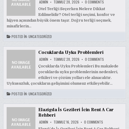
ON
ADMIN
TEMMUZ 28, 2026
0 COMMENTS
OTEL
TERLIGI
Otel Terliği Seçerken Nelere Dikkat
SECERKEN
Edilmelidir? Otel terliği seçimi, konfor ve
NELERE
DIKKAT
hijyen açısından büyük önem taşır. Doğru terliği seçmek,
EDILMELIDIR
misafirlerin…
POSTED IN:
UNCATEGORIZED
Cocuklarda Uyku Problemleri
ON
ADMIN
TEMMUZ 28, 2026
0 COMMENTS
COCUKLARDA
UYKU
Çocuklarda Uyku Problemleri Bu makalede
PROBLEMLERI
çocuklarda uyku problemlerinin nedenleri,
etkileri ve çözüm yolları ele alınacaktır.
Uykusuzluk, çocukların gelişimini olumsuz etkileyebilir…
POSTED IN:
UNCATEGORIZED
Elazigda İs Gezileri İcin Rent A Car
Rehberi
ON
ADMIN
TEMMUZ 16, 2026
0 COMMENTS
ELAZIGDA
İS
Elazığ’da İş Gezileri İçin Rent A Car Rehberi