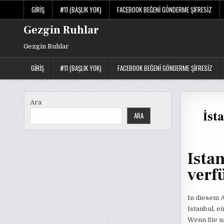
Skip
GIRIŞ
#11 (BAŞLIK YOK)
FACEBOOK BEĞENI GÖNDERME ŞIFRESIZ
to
content
Gezgin Ruhlar
Gezgin Ruhlar
GIRIŞ
#11 (BAŞLIK YOK)
FACEBOOK BEĞENI GÖNDERME ŞIFRESIZ
Ara
İst
ARA
Ista
verf
In diesem A
Istanbul, e
Wenn Sie na