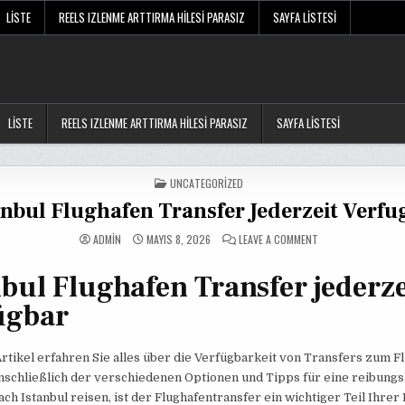
LISTE
REELS IZLENME ARTTIRMA HILESI PARASIZ
SAYFA LISTESI
LISTE
REELS IZLENME ARTTIRMA HILESI PARASIZ
SAYFA LISTESI
POSTED
UNCATEGORIZED
IN
anbul Flughafen Transfer Jederzeit Verfu
ON
ADMIN
MAYIS 8, 2026
LEAVE A COMMENT
İSTANBUL
FLUGHAFEN
TRANSFER
nbul Flughafen Transfer jederze
JEDERZEIT
VERFUGBAR
ügbar
rtikel erfahren Sie alles über die Verfügbarkeit von Transfers zum F
inschließlich der verschiedenen Optionen und Tipps für eine reibungs
ch Istanbul reisen, ist der Flughafentransfer ein wichtiger Teil Ihrer