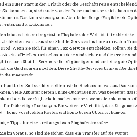
 ein guter Start in den Urlaub oder die Geschäftsreise entscheidend i
or, Sie kommen an, sind müde von der Reise und müssen sich dann um 
ümmern. Das kann stressig sein. Aber keine Sorge! Es gibt viele Opti
en, entspannt anzukommen.
en Istanbul, einer der größten Flughäfen der Welt, bietet zahlreiche
lichkeiten. Von Taxis über Shuttle-Services bis hin zu privaten Tran
 groß. Wenn Sie sich für einen
Taxi-Service
entscheiden, sollten Sie d
s Sie ein offizielles Taxi nehmen. Diese sind sicher und die Preise sind
gibt es auch
Shuttle-Services
, die oft günstiger sind und eine gute Opti
nd, die Geld sparen möchten. Diese Shuttle-Services bringen Sie dire
in die Innenstadt.
r Punkt, den Sie beachten sollten, ist die Buchung im Voraus. Das kann
aren. Viele Anbieter bieten Online-Buchungen an, was bedeutet, dass 
nken über die Verfügbarkeit machen müssen, wenn Sie ankommen. Oft
e für frühzeitige Buchungen. Ein weiterer Vorteil ist, dass Sie genau 
et – keine versteckten Kosten und keine bösen Überraschungen.
inige Tipps für einen reibungslosen Flughafentransfer:
Sie im Voraus:
So sind Sie sicher, dass ein Transfer auf Sie wartet.