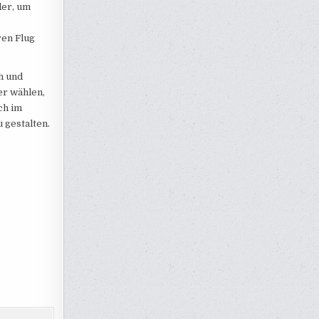
der, um
ren Flug
h und
er wählen,
ch im
 gestalten.