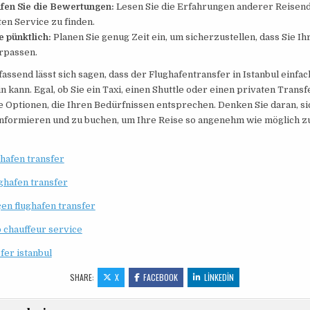
fen Sie die Bewertungen:
Lesen Sie die Erfahrungen anderer Reisen
en Service zu finden.
e pünktlich:
Planen Sie genug Zeit ein, um sicherzustellen, dass Sie Ih
erpassen.
send lässt sich sagen, dass der Flughafentransfer in Istanbul einfac
 kann. Egal, ob Sie ein Taxi, einen Shuttle oder einen privaten Transf
le Optionen, die Ihren Bedürfnissen entsprechen. Denken Sie daran, si
informieren und zu buchen, um Ihre Reise so angenehm wie möglich zu
ghafen transfer
ughafen transfer
en flughafen transfer
p chauffeur service
fer istanbul
SHARE:
X
FACEBOOK
LINKEDIN