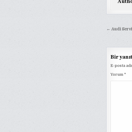
Auth
Yazı
← Audi Servi
gezinm
Bir yanı
E-posta ad
Yorum
*