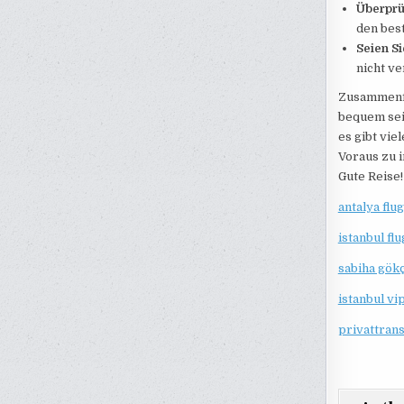
Überprü
den best
Seien Si
nicht v
Zusammenfas
bequem sein
es gibt vie
Voraus zu 
Gute Reise!
antalya flu
istanbul fl
sabiha gökç
istanbul vi
privattrans