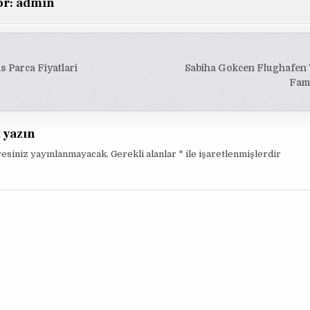
or:
admin
s Parca Fiyatlari
Sabiha Gokcen Flughafen 
esi
Fami
t yazın
resiniz yayınlanmayacak.
Gerekli alanlar
*
ile işaretlenmişlerdir