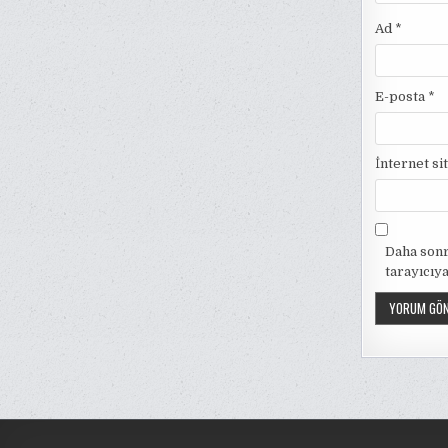
Ad
*
E-posta
*
İnternet si
Daha sonr
tarayıcıya