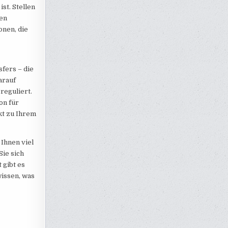
st. Stellen
den
onen, die
sfers – die
arauf
 reguliert.
on für
kt zu Ihrem
 Ihnen viel
Sie sich
 gibt es
wissen, was