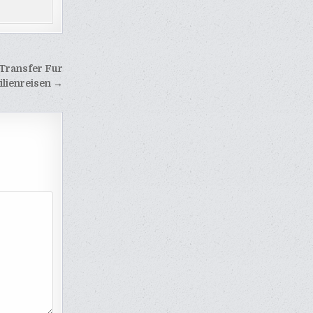
Transfer Fur
lienreisen →