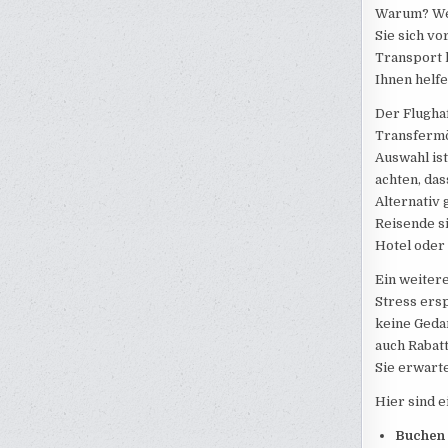
Warum? Weil
Sie sich v
Transport k
Ihnen helf
Der Flughaf
Transfermög
Auswahl ist
achten, das
Alternativ 
Reisende si
Hotel oder 
Ein weitere
Stress ersp
keine Geda
auch Rabatt
Sie erwart
Hier sind e
Buchen 