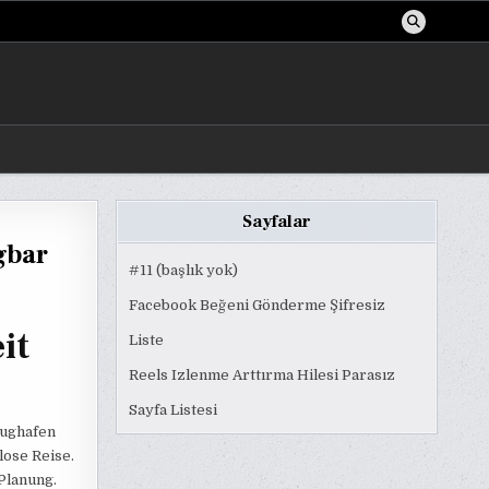
Sayfalar
gbar
#11 (başlık yok)
Facebook Beğeni Gönderme Şifresiz
it
Liste
Reels Izlenme Arttırma Hilesi Parasız
Sayfa Listesi
lughafen
lose Reise.
 Planung.