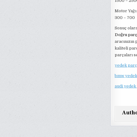
1500 – 250
Motor Yağı
300 – 700
Sonuç olara
Doğru parç
aracınızın 
kaliteli pa
parçaları s
yedek parç
bmw yedek
audi yedek
Auth