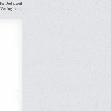
fer Jederzeit
Verfugbar →