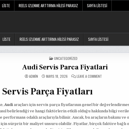
LISTE
REELS IZLENME ARTTIRMA HILESI PARASIZ
SAYFA LISTESI
LISTE
REELS IZLENME ARTTIRMA HILESI PARASIZ
SAYFA LISTESI
POSTED
UNCATEGORIZED
IN
Audi Servis Parca Fiyatlari
ON
ADMIN
MAYIS 18, 2026
LEAVE A COMMENT
AUDI
SERVIS
PARCA
Servis Parça Fiyatları
FIYATLARI
de,
Audi
araçları için servis parça fiyatlarının genel bir değerlendirmes
asıl belirlendiği ve hangi faktörlerin etkili olduğu hakkında bilgi verile
ve performans odaklı araçlarıyla bilinir. Ancak, bu araçların bakımı ve 
 için sürpriz bir maliyet unsuru olabilir. Fiyatlar, birçok faktöre bağlı 