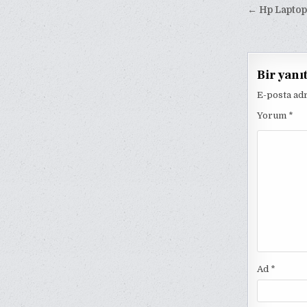
Yazı
← Hp Laptop 
gezinm
Bir yanı
E-posta ad
Yorum
*
Ad
*