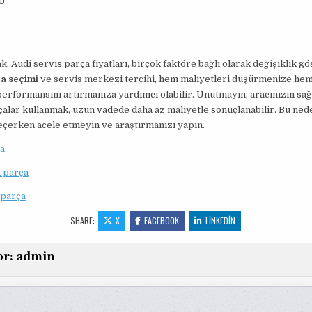
0
k, Audi servis parça fiyatları, birçok faktöre bağlı olarak değişiklik gö
a seçimi
ve servis merkezi tercihi, hem maliyetleri düşürmenize he
performansını artırmanıza yardımcı olabilir. Unutmayın, aracınızın sağl
rçalar kullanmak, uzun vadede daha az maliyetle sonuçlanabilir. Bu ned
eçerken acele etmeyin ve araştırmanızı yapın.
a
 parça
 parça
SHARE:
X
FACEBOOK
LINKEDIN
or:
admin