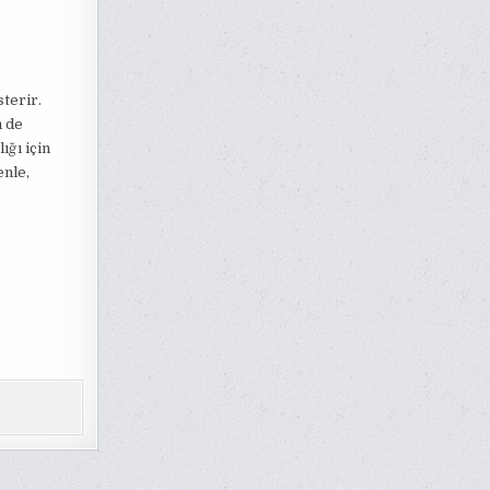
sterir.
m de
ığı için
enle,