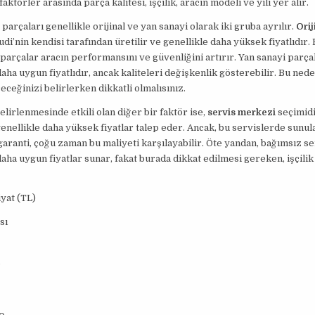
faktörler arasında parça kalitesi, işçilik, aracın modeli ve yılı yer alır.
parçaları genellikle orijinal ve yan sanayi olarak iki gruba ayrılır.
Orij
Audi’nin kendisi tarafından üretilir ve genellikle daha yüksek fiyatlıdır.
u parçalar aracın performansını ve güvenliğini artırır. Yan sanayi parça
daha uygun fiyatlıdır, ancak kaliteleri değişkenlik gösterebilir. Bu nede
eceğinizi belirlerken dikkatli olmalısınız.
belirlenmesinde etkili olan diğer bir faktör ise,
servis merkezi
seçimidir
genellikle daha yüksek fiyatlar talep eder. Ancak, bu servislerde sunu
 garanti, çoğu zaman bu maliyeti karşılayabilir. Öte yandan, bağımsız se
daha uygun fiyatlar sunar, fakat burada dikkat edilmesi gereken, işçilik 
yat (TL)
sı