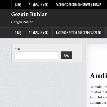
Skip
GIRIŞ
#11 (BAŞLIK YOK)
FACEBOOK BEĞENI GÖNDERME ŞIFRESIZ
to
content
Gezgin Ruhlar
Gezgin Ruhlar
GIRIŞ
#11 (BAŞLIK YOK)
FACEBOOK BEĞENI GÖNDERME ŞIFRESIZ
Ara
ARA
Audi 
Bu makale
Fiyatların n
Audi, lüks 
kullanıcılar