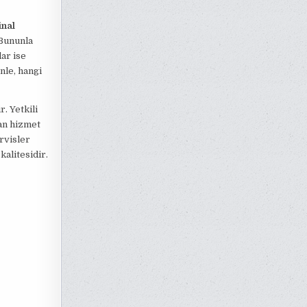
inal
 Bununla
lar ise
nle, hangi
. Yetkili
lan hizmet
rvisler
kalitesidir.