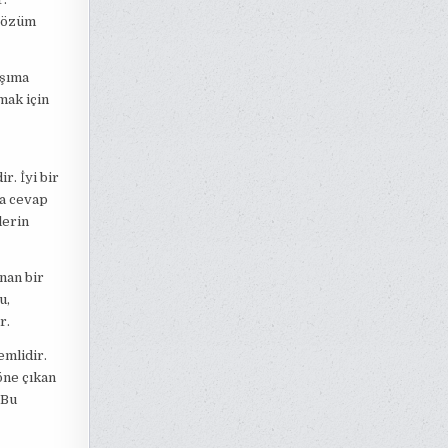
 çözüm
aşıma
mak için
r. İyi bir
ca cevap
lerin
nan bir
u,
r.
emlidir.
öne çıkan
 Bu