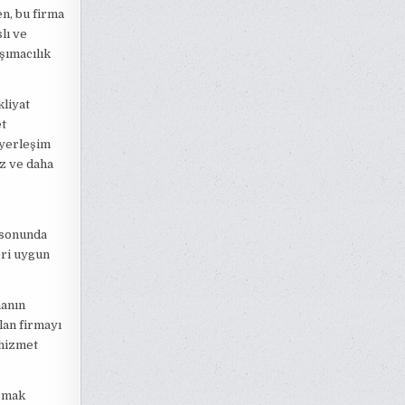
en, bu firma
lı ve
şımacılık
kliyat
et
 yerleşim
z ve daha
e sonunda
eri uygun
manın
lan firmayı
 hizmet
apmak