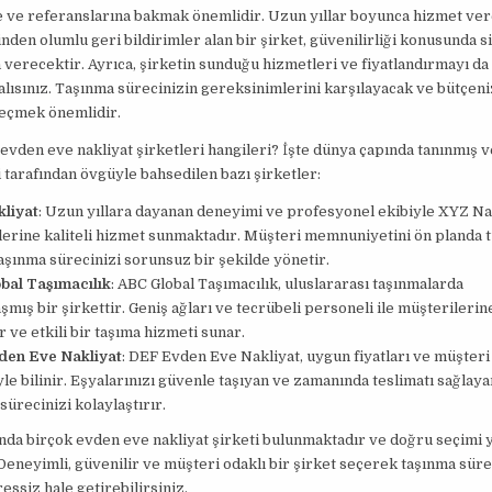
 ve referanslarına bakmak önemlidir. Uzun yıllar boyunca hizmet ver
nden olumlu geri bildirimler alan bir şirket, güvenilirliği konusunda s
 verecektir. Ayrıca, şirketin sunduğu hizmetleri ve fiyatlandırmayı d
ısınız. Taşınma sürecinizin gereksinimlerini karşılayacak ve bütçen
seçmek önemlidir.
i evden eve nakliyat şirketleri hangileri? İşte dünya çapında tanınmış v
 tarafından övgüyle bahsedilen bazı şirketler:
liyat
: Uzun yıllara dayanan deneyimi ve profesyonel ekibiyle XYZ Nak
erine kaliteli hizmet sunmaktadır. Müşteri memnuniyetini ön planda 
taşınma sürecinizi sorunsuz bir şekilde yönetir.
bal Taşımacılık
: ABC Global Taşımacılık, uluslararası taşınmalarda
mış bir şirkettir. Geniş ağları ve tecrübeli personeli ile müşterilerin
r ve etkili bir taşıma hizmeti sunar.
en Eve Nakliyat
: DEF Evden Eve Nakliyat, uygun fiyatları ve müşteri
le bilinir. Eşyalarınızı güvenle taşıyan ve zamanında teslimatı sağlaya
sürecinizi kolaylaştırır.
nda birçok evden eve nakliyat şirketi bulunmaktadır ve doğru seçimi
Deneyimli, güvenilir ve müşteri odaklı bir şirket seçerek taşınma süre
essiz hale getirebilirsiniz.