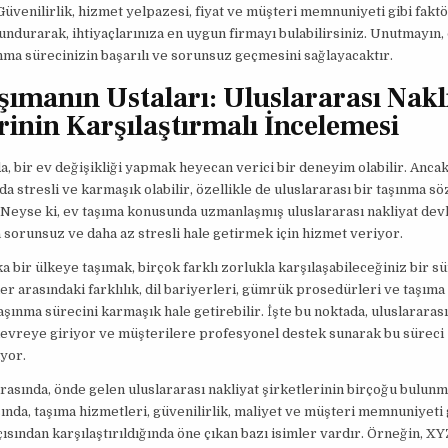
Güvenilirlik, hizmet yelpazesi, fiyat ve müşteri memnuniyeti gibi faktö
ndurarak, ihtiyaçlarınıza en uygun firmayı bulabilirsiniz. Unutmayın,
nma sürecinizin başarılı ve sorunsuz geçmesini sağlayacaktır.
şımanın Ustaları: Uluslararası Nakl
rinin Karşılaştırmalı İncelemesi
, bir ev değişikliği yapmak heyecan verici bir deneyim olabilir. Ancak
a stresli ve karmaşık olabilir, özellikle de uluslararası bir taşınma s
Neyse ki, ev taşıma konusunda uzmanlaşmış uluslararası nakliyat devl
 sorunsuz ve daha az stresli hale getirmek için hizmet veriyor.
ka bir ülkeye taşımak, birçok farklı zorlukla karşılaşabileceğiniz bir sür
ler arasındaki farklılık, dil bariyerleri, gümrük prosedürleri ve taşıma 
taşınma sürecini karmaşık hale getirebilir. İşte bu noktada, uluslararası
devreye giriyor ve müşterilere profesyonel destek sunarak bu süreci
ıyor.
rasında, önde gelen uluslararası nakliyat şirketlerinin birçoğu bulunm
ında, taşıma hizmetleri, güvenilirlik, maliyet ve müşteri memnuniyeti 
çısından karşılaştırıldığında öne çıkan bazı isimler vardır. Örneğin, XY