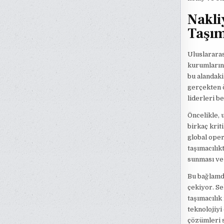
Nakli
Taşım
Uluslararas
kurumların 
bu alandaki
gerçekten ö
liderleri b
Öncelikle, 
birkaç krit
global oper
taşımacılık
sunması ve 
Bu bağlamda
çekiyor. Se
taşımacılık
teknolojiyi
çözümleri 