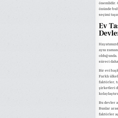
önemlidir. 
önünde bulu
seçimi taşı
Ev Ta
Devle
Hayatımızda
aynı zamand
olduğunda. 
süreci daha
Bir evi baş
Farklı ülke
faktörler, 
şirketleri 
kolaylaştır
Bu devler a
Bunlar aras
faktörler a