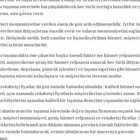
ı taşınma sürecinde karşılaşılabilecek her türlü zorluğa hazırlıklı ve
firma, size güven verir.
teri memnuniyetine verilen önem de göz ardı edilmemelidir. İyi bir t
şterilerinin ihtiyaçlarına öncelik verir ve onların memnuniyetini sağla
r. İletişimde netlik, hızlı yanıtlar ve kişiselleştirilmiş hizmet, müşteri
ni artıran unsurlardır.
ı taşımacılıkta öne çıkan bir başka önemli faktör ise hizmet yelpazesidi
eti, müşterilerine geniş bir hizmet yelpazesi sunarak her türlü ihtiya
Paketleme, depolama, gümrük işlemleri ve taşıma sigortası gibi hizmet
taşınma sürecini kolaylaştırır ve müşterilerin stresini azaltır.
 rekabetçi fiyatlar da göz önünde bulundurulmalıdır. Kaliteli hizmet su
eti, aynı zamanda rekabetçi fiyatlarla müşterilerine çözümler sunar. B
n bütçelerini aşmadan kaliteli bir taşınma deneyimi yaşamalarını sağla
 uluslararası bir taşınma sürecinde doğru taşıma firmasını seçmek ön
k, müşteri memnuniyeti, geniş hizmet yelpazesi ve rekabetçi fiyatlar, 
şirketini belirlemek için dikkate alınması gereken önemli faktörlerdir.
öz önünde bulundurarak, evinizi uluslararası bir maceraya güvenle
iniz.