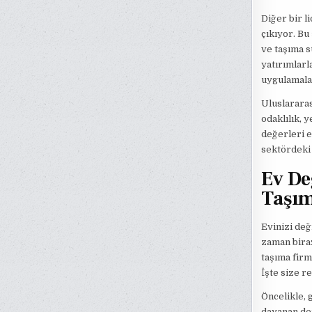
Diğer bir l
çıkıyor. Bu
ve taşıma s
yatırımlarl
uygulamalar
Uluslarara
odaklılık, 
değerleri e
sektördeki 
Ev De
Taşım
Evinizi değ
zaman biraz
taşıma firm
İşte size r
Öncelikle, 
dayanan den