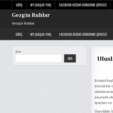
Skip
GIRIŞ
#11 (BAŞLIK YOK)
FACEBOOK BEĞENI GÖNDERME ŞIFRESIZ
to
content
Gezgin Ruhlar
Gezgin Ruhlar
GIRIŞ
#11 (BAŞLIK YOK)
FACEBOOK BEĞENI GÖNDERME ŞIFRESIZ
Ara
Ulusl
ARA
Evinizi baş
stresli bir
uluslararas
seçenek old
ipuçları ve
Öncelikle, 