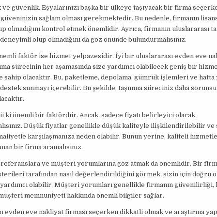
k ve güvenlik. Eşyalarınızı başka bir ülkeye taşıyacak bir firma seçerk
güveninizin sağlam olması gerekmektedir. Bu nedenle, firmanın lisans
lup olmadığını kontrol etmek önemlidir. Ayrıca, firmanın uluslararası ta
deneyimli olup olmadığını da göz önünde bulundurmalısınız.
nemli faktör ise hizmet yelpazesidir. İyi bir uluslararası evden eve na
şıma sürecinin her aşamasında size yardımcı olabilecek geniş bir hizm
 sahip olacaktır. Bu, paketleme, depolama, gümrük işlemleri ve hatta
estek sunmayı içerebilir. Bu şekilde, taşınma süreciniz daha sorunsu
lacaktır.
ii ki önemli bir faktördür. Ancak, sadece fiyatı belirleyici olarak
ısınız. Düşük fiyatlar genellikle düşük kaliteyle ilişkilendirilebilir v
maliyetle karşılaşmanıza neden olabilir. Bunun yerine, kaliteli hizmetl
unan bir firma aramalısınız.
 referanslara ve müşteri yorumlarına göz atmak da önemlidir. Bir fir
erileri tarafından nasıl değerlendirildiğini görmek, sizin için doğru o
ardımcı olabilir. Müşteri yorumları genellikle firmanın güvenilirliği,
 müşteri memnuniyeti hakkında önemli bilgiler sağlar.
ı evden eve nakliyat firması seçerken dikkatli olmak ve araştırma y