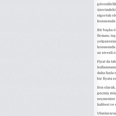
güvenilirli
üzerindeki 
sigortalı o
konusunda 
Bir başka ö
firması, ta
yelpazesine
konusunda d
az stresli o
Fiyat da tab
kullanmamal
daha fazla 
bir fiyata s
Son olarak,
geçmiş müşt
seçmenize y
kalitesi ve
Uluslararas