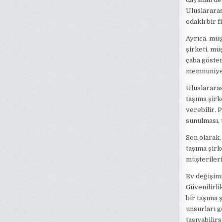
Uluslararas
odaklı bir 
Ayrıca, müş
şirketi, mü
çaba gösteri
memnuniyeti
Uluslararas
taşıma şirk
verebilir. 
sunulması, 
Son olarak,
taşıma şirk
müşterileri
Ev değişimi
Güvenilirli
bir taşıma 
unsurları g
taşıyabilirs