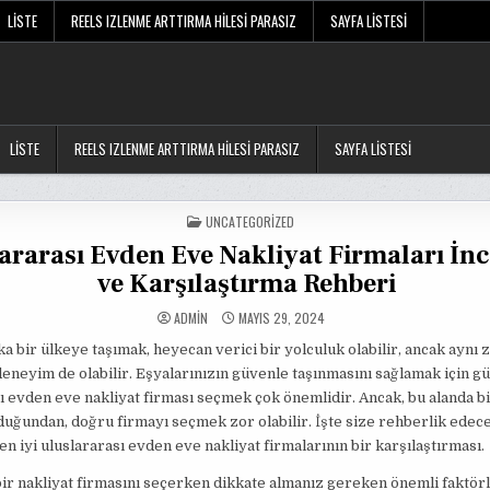
LISTE
REELS IZLENME ARTTIRMA HILESI PARASIZ
SAYFA LISTESI
LISTE
REELS IZLENME ARTTIRMA HILESI PARASIZ
SAYFA LISTESI
POSTED
UNCATEGORIZED
IN
ararası Evden Eve Nakliyat Firmaları İn
ve Karşılaştırma Rehberi
ADMIN
MAYIS 29, 2024
ka bir ülkeye taşımak, heyecan verici bir yolculuk olabilir, ancak aynı
 deneyim de olabilir. Eşyalarınızın güvenle taşınmasını sağlamak için gü
ı evden eve nakliyat firması seçmek çok önemlidir. Ancak, bu alanda b
uğundan, doğru firmayı seçmek zor olabilir. İşte size rehberlik edec
 en iyi uluslararası evden eve nakliyat firmalarının bir karşılaştırması.
bir nakliyat firmasını seçerken dikkate almanız gereken önemli faktör