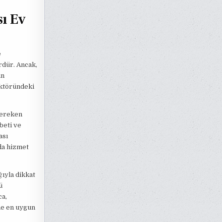
sı Ev
e
rdür. Ancak,
in
ektöründeki
gereken
beti ve
ası
da hizmet
ğıyla dikkat
ü
ca,
ne en uygun