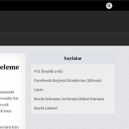
Sayfalar
celeme
#11 (başlık yok)
Facebook Beğeni Gönderme Şifresiz
Liste
 zamanda
venilir bir
Reels Izlenme Arttırma Hilesi Parasız
irçok
Sayfa Listesi
ek bazı
lerden biri