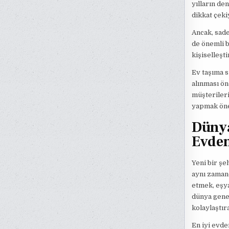
yılların de
dikkat çeki
Ancak, sade
de önemli b
kişiselleşt
Ev taşıma s
alınması ön
müşterileri
yapmak öne
Dünya
Evden
Yeni bir şe
aynı zamand
etmek, eşya
dünya genel
kolaylaştıra
En iyi evde