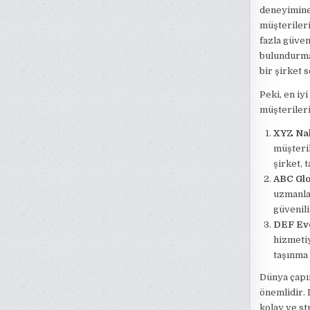
deneyimine
müşterileri
fazla güven
bulundurmal
bir şirket 
Peki, en iy
müşterileri
XYZ Nak
müşteril
şirket, 
ABC Glo
uzmanlaş
güvenili
DEF Evd
hizmetiy
taşınma 
Dünya çapı
önemlidir. 
kolay ve str