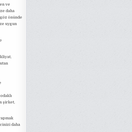
en ve
ize daha
a göz önünde
ize uygun
e
liyat,
tutan
e
 odaklı
n şirket,
 yapmak
cinizi daha