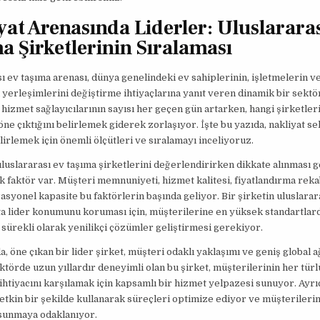
yat Arenasında Liderler: Uluslarara
a Şirketlerinin Sıralaması
ı ev taşıma arenası, dünya genelindeki ev sahiplerinin, işletmelerin v
yerleşimlerini değiştirme ihtiyaçlarına yanıt veren dinamik bir sektö
 hizmet sağlayıcılarının sayısı her geçen gün artarken, hangi şirketler
ne çıktığını belirlemek giderek zorlaşıyor. İşte bu yazıda, nakliyat s
elirlemek için önemli ölçütleri ve sıralamayı inceliyoruz.
uluslararası ev taşıma şirketlerini değerlendirirken dikkate alınması 
ik faktör var. Müşteri memnuniyeti, hizmet kalitesi, fiyatlandırma reka
asyonel kapasite bu faktörlerin başında geliyor. Bir şirketin uluslarar
ta lider konumunu koruması için, müşterilerine en yüksek standartlar
sürekli olarak yenilikçi çözümler geliştirmesi gerekiyor.
, öne çıkan bir lider şirket, müşteri odaklı yaklaşımı ve geniş global a
ktörde uzun yıllardır deneyimli olan bu şirket, müşterilerinin her türl
 ihtiyacını karşılamak için kapsamlı bir hizmet yelpazesi sunuyor. Ayrı
 etkin bir şekilde kullanarak süreçleri optimize ediyor ve müşterileri
sunmaya odaklanıyor.