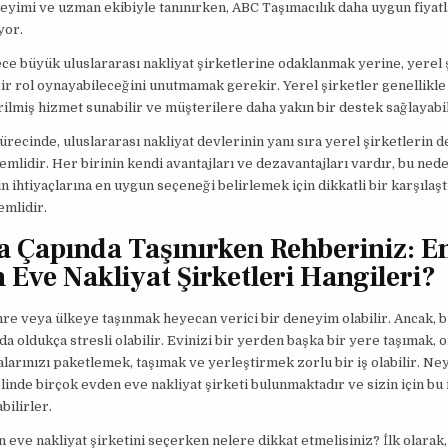
neyimi ve uzman ekibiyle tanınırken, ABC Taşımacılık daha uygun fiyat
yor.
ce büyük uluslararası nakliyat şirketlerine odaklanmak yerine, yerel 
ir rol oynayabileceğini unutmamak gerekir. Yerel şirketler genellikle
irilmiş hizmet sunabilir ve müşterilere daha yakın bir destek sağlayabil
ürecinde, uluslararası nakliyat devlerinin yanı sıra yerel şirketlerin d
emlidir. Her birinin kendi avantajları ve dezavantajları vardır, bu ned
n ihtiyaçlarına en uygun seçeneği belirlemek için dikkatli bir karşılaş
mlidir.
 Çapında Taşınırken Rehberiniz: En
 Eve Nakliyat Şirketleri Hangileri?
hre veya ülkeye taşınmak heyecan verici bir deneyim olabilir. Ancak, 
a oldukça stresli olabilir. Evinizi bir yerden başka bir yere taşımak, 
larınızı paketlemek, taşımak ve yerleştirmek zorlu bir iş olabilir. Ney
inde birçok evden eve nakliyat şirketi bulunmaktadır ve sizin için bu 
bilirler.
n eve nakliyat şirketini seçerken nelere dikkat etmelisiniz? İlk olarak,