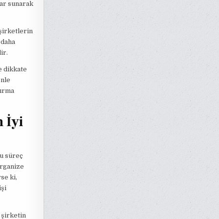
lar sunarak
şirketlerin
 daha
ir.
e dikkate
enle
tırma
 İyi
bu süreç
organize
se ki,
işi
 şirketin