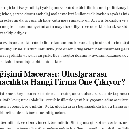
ider şirket ise yenilikçi yaklaşımı ve sürdürülebilir hizmet politikasıyl
 şirket, çevre dostu ambalaj malzemeleri kullanarak karbon ayak izini
üreçlerini daha verimli hale getirmeyi amaçlıyor. Ayrıca, teknolojiye y
a müşteri memnuniyetini artırmayı hedefliyor ve sürekli olarak sektör
ı takip ediyor.
sı ev taşıma sektöründe lider konumunu korumak için şirketlerin müşt
yenilikçilik ve sürdürülebilirlik gibi önemli değerleri benimsemesi ger
n iyi şekilde uygulayan şirketler, müşterilerinin güvenini kazanacak 
rekabet avantajını elde edecektir.
ğişimi Macerası: Uluslararası
acılıkta Hangi Firma Öne Çıkıyor?
iştirmek heyecan verici bir maceradır, ancak uluslararası bir taşınma 
 kafa karıştırıcı olabilir. Yeni bir ülkede yeni bir yaşama adım atarken
asını seçmek önemlidir. Peki, uluslararası taşımacılıkta hangi firma ön
ehberlik edecek bazı önemli ipuçları.
güvenilirlik ve deneyim çok önemlidir. Bir taşıma şirketi seçerken, uzu
eyime ve başarılı referanslara sahip bir firma tercih etmek önemlidi