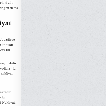
rleri göz
 doğru firma
iyat
, bu süreç
öz konusu
eri, bu
eç olabilir.
yolları gibi
 nakliyat
aktadır.
gibi
Z Nakliyat,