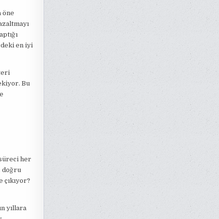
a öne
 azaltmayı
aptığı
deki en iyi
eri
ekiyor. Bu
ve
süreci her
, doğru
e çıkıyor?
n yıllara
r.