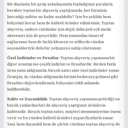
Bir düşünün; bir grup arkadaşınızla topladığınız paralarla
beraber toptan bir alışveriş yaptığınızda, her birinizin
harcadığı miktar ne kadar azalabilir? İşte bu şekilde hem
bütçenizi korur hem de kaliteli ürünler edinirsiniz. Toptan
alışveriş, sadece cüzdanlar için değil, daha pek çok moda
aksesuarı için de geçerlidir. Hem zamandan tasarruf
sağlarsınız hem de farklı kleuren ve stillerde cüzdan
seçenekleriyle dolu bir yelpazeye sahip olursunuz.
Özel İndirimler ve Fırsatlar
: Toptan alışveriş yapmanın bir
diğer avantajı ise çeşitli indirim ve fırsatlardır. Birden fazla
ürün satın aldığınızda, birçok satıcı size özel indirimler sunar.
Örneğin, üç cüzdan aldığınızda birinin bedavaya gelmesi gibi
fırsatları değerlendirmek, bütçenizi ciddi anlamda
hafifletebilir.
Kalite ve Dayanıklılık
: Toptan alışveriş yapmanın getirdiği en
büyük yanlardan biri de alışveriş yaptığınız ürünlerin
kalitesidir. Birçok toptan satıcı, müşteri memnuniyetine önem
verir ve bu yüzden kaliteli ürünleri uygun fiyatlarla sunar.
Yani, hem dayanıklı hem de şık bir cüzdana toptan alışveriş ile