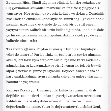
Zenginlik Hissi
: Şimdi düşünün; elinizde bir deri cüzdan var.
Dış görünümü, kullanılan malzeme kalitesi ve işçiliğiyle sizi
yansıtıyor. Her açılışında o eşsiz kokusu ve dokusu. Zenginlik
hissi sadece cüzdanın kendisiyle de sınırlı değil, çevrenizdeki
insanlar üzerindeki etkisiyle de dolaylı bir pozitif enerji
yayıyorsunuz. Kaliteli bir ürün kullandığınızda, kendinizi daha
iyi hissediyorsunuz; sanki hayatınızdaki pek çok şey de aynı
kalitede olmalı gibi!
Tasarruf Sağlama
: Toptan alışverişin bir diğer büyüleyici
yönü de tasarruf. Fark ettiniz mi, topluca bir şeyler almanın
avantajları fazlasıyla artıyor? Aile bütçesine katkı sağlamak
adına birkaç arkadaşınızla güç birliği yaparak, tek bir büyük
sipariş vermek işinize yarayabilir. Böylece sadece daha az
harcamakla kalmaz, aynı zamanda kaliteli ürünlere ulaşmanın
hazzını da yaşarsınız.
Kaliteyi Yakalayın
: Unutmayın ki kalite her zaman pahalı
değildir. Toptan deri cüzdan alışverişi yaparken, gerçekten
kaliteli ürünlere ulaşabileceğinizi bilmeli ve bu ihtimali
değerlendirmelisiniz. Yeter ki doğru satıcıyı bulabilin! Geniş