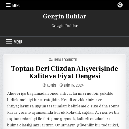
Skip
MENU
to
content
Gezgin Ruhlar
Gezgin Ruhlar
MENU
POSTED
UNCATEGORIZED
IN
Toptan Deri Cüzdan Alışverişinde
Kalite ve Fiyat Dengesi
ADMIN
EKIM 15, 2024
Alışverişe başlamadan önce, ihtiyaçlarınızı net bir şekilde
belirlemek iyi bir stratejidir. Kendi zevklerinize ve
ihtiyaçlarınıza uygun tasarımları belirlemek, size daha sonra
karar verme aşamasında büyük kolaylık sağlar. Ayrıca, iyi bir
toptan tedarikçi ile iletişime geçmek, kaliteli cüzdanları
bulma olasılığınızı artırır. Unutmayın, güvenilir bir tedarikçi,