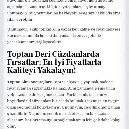
güvenilir bir tedarikçi seçmek, hem maliyet hem de kalite
açısından kazandırır. Müşteri yorumlarına göz atmayı
unutmayın. Bu yorumlar, ne bekleyebileceğiniz hakkında size
fikir verebilir.
Unutmayın, akıllı toptan alım yaparken kalite ve fiyat dengesi
kurmak, sonunda her iki dünyadan da en iyi şekilde
yararlanmanızı sağlayacaktır.
Toptan Deri Cüzdanlarda
Fırsatlar: En İyi Fiyatlarla
Kaliteyi Yakalayın!
Toptan Alım Avantajları
: Toptan alışveriş yapmak, sadece
fiyat avantajı sağlamakla kalmaz. Aynı zamanda, geniş ürün
yelpazesi ile de karşınıza çıkar. Farklı renk, tasarım ve
boyutlardaki cüzdanları bir arada bulmak, tarzınıza en uygun
olanı seçmenizi kolaylaştırır. Unutmayın, çeşitlilik her zaman
güzelliktir! Düşünün, yedek olarak birkaç farklı cüzdan
alırsanız, her ortama uyum sağlamak sizin için çok daha kolay
olur.