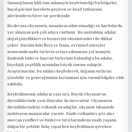
İnsanoğlunun hâlâ tam anlamıyla keşfetmediği bu bölgeler,
hayal gücünü harekete geçiren ve keşif tutkusunu
alevlendiren birer sır perdesidir.
Bu devasa okyanusta, insanların adım atmadığı ve haritalarda
yer almayan pek çok adaya rastlanır. Bu unutulmuş adalar,
doğal güzellikleri ve benzersiz ekosistemleri ile dikkat
çeker. Buralardaki flora ve fauna, evrimsel süreçler
sonucunda nadir türlerin ortaya çıkmasına yol açmıştır.
Endemik bitki ve hayvan türlerinin bulunduğu bu adalar,
biyolojik çeşitlilik açısından büyük öneme sahiptir.
Araştırmacılar, bu adaları keşfederek, doğanın sırlarını
çözebilir ve geleceğimizin korunması için önemli bilgiler elde
edebilir.
Keşfedilmemiş adaların yanı sıra, Büyük Okyanus'un
derinliklerinde yeni dünyalar da mevcuttur. Okyanusun
derinliklerindeki volkanik sıradağlar, okyanus tabanında
muhteşem manzaralar yaratır. Sualtı volkanları, göz alıcı
mercan resifleri ve binlerce türü barındıran sualtı yaşamı,
dalgın bir şekilde dalış yaparken keşfedilmesi gereken