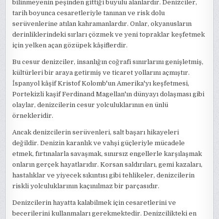
bilinmeyenin peşinden gittiği büyülü alanlardır. Denizciler,
tarih boyunca cesaretleriyle tanınan ve risk dolu
serüvenlerine atılan kahramanlardır. Onlar, okyanusların
derinliklerindeki sırları çözmek ve yeni topraklar keşfetmek
için yelken açan gözüpek kâşiflerdir.
Bu cesur denizciler, insanlığın coğrafi sınırlarını genişletmiş,
kültürleri bir araya getirmiş ve ticaret yollarını açmıştır.
İspanyol kâşif Kristof Kolomb'un Amerika'yı keşfetmesi,
Portekizli kaşif Ferdinand Magellan'ın dünyayı dolaşması gibi
olaylar, denizcilerin cesur yolculuklarının en ünlü
örnekleridir.
Ancak denizcilerin serüvenleri, salt başarı hikayeleri
değildir. Denizin karanlık ve vahşi güçleriyle mücadele
etmek, fırtınalarla savaşmak, sınırsız engellerle karşılaşmak
onların gerçek hayatlarıdır. Korsan saldırıları, gemi kazaları,
hastalıklar ve yiyecek sıkıntısı gibi tehlikeler, denizcilerin
riskli yolculuklarının kaçınılmaz bir parçasıdır.
Denizcilerin hayatta kalabilmek için cesaretlerini ve
becerilerini kullanmaları gerekmektedir. Denizcilikteki en