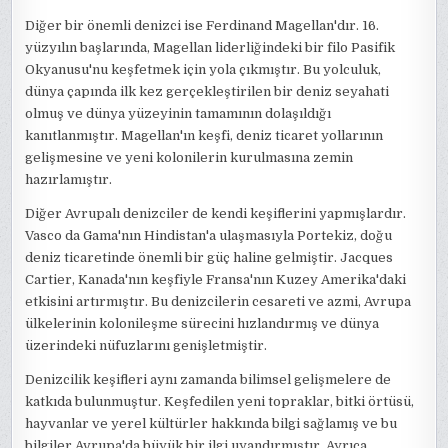
Diğer bir önemli denizci ise Ferdinand Magellan'dır. 16.
yüzyılın başlarında, Magellan liderliğindeki bir filo Pasifik
Okyanusu'nu keşfetmek için yola çıkmıştır. Bu yolculuk,
dünya çapında ilk kez gerçekleştirilen bir deniz seyahati
olmuş ve dünya yüzeyinin tamamının dolaşıldığı
kanıtlanmıştır. Magellan'ın keşfi, deniz ticaret yollarının
gelişmesine ve yeni kolonilerin kurulmasına zemin
hazırlamıştır.
Diğer Avrupalı denizciler de kendi keşiflerini yapmışlardır.
Vasco da Gama'nın Hindistan'a ulaşmasıyla Portekiz, doğu
deniz ticaretinde önemli bir güç haline gelmiştir. Jacques
Cartier, Kanada'nın keşfiyle Fransa'nın Kuzey Amerika'daki
etkisini artırmıştır. Bu denizcilerin cesareti ve azmi, Avrupa
ülkelerinin kolonileşme sürecini hızlandırmış ve dünya
üzerindeki nüfuzlarını genişletmiştir.
Denizcilik keşifleri aynı zamanda bilimsel gelişmelere de
katkıda bulunmuştur. Keşfedilen yeni topraklar, bitki örtüsü,
hayvanlar ve yerel kültürler hakkında bilgi sağlamış ve bu
bilgiler Avrupa'da büyük bir ilgi uyandırmıştır. Ayrıca,