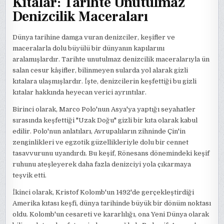
Kıtalar: Tarihte Unutulmaz
Denizcilik Maceraları
Dünya tarihine damga vuran denizciler, keşifler ve
maceralarla dolu büyülü bir dünyanın kapılarını
aralamışlardır. Tarihte unutulmaz denizcilik maceralarıyla ün
salan cesur kâşifler, bilinmeyen sularda yol alarak gizli
kıtalara ulaşmışlardır. İşte, denizcilerin keşfettiği bu gizli
kıtalar hakkında heyecan verici ayrıntılar.
Birinci olarak, Marco Polo'nun Asya'ya yaptığı seyahatler
sırasında keşfettiği "Uzak Doğu" gizli bir kıta olarak kabul
edilir. Polo'nun anlatıları, Avrupalıların zihninde Çin'in
zenginlikleri ve egzotik güzellikleriyle dolu bir cennet
tasavvurunu uyandırdı. Bu keşif, Rönesans dönemindeki keşif
ruhunu ateşleyerek daha fazla denizciyi yola çıkarmaya
teşvik etti.
İkinci olarak, Kristof Kolomb'un 1492'de gerçekleştirdiği
Amerika kıtası keşfi, dünya tarihinde büyük bir dönüm noktası
oldu. Kolomb'un cesareti ve kararlılığı, ona Yeni Dünya olarak