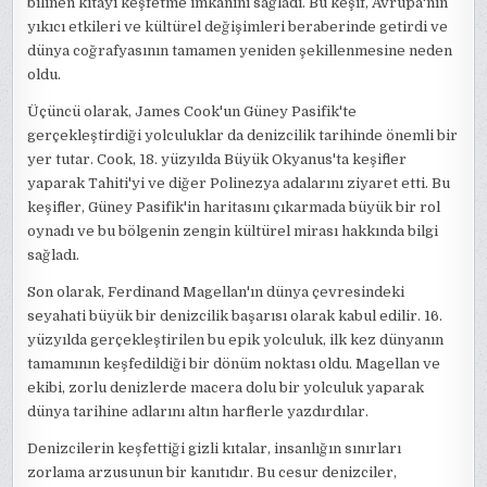
bilinen kıtayı keşfetme imkanını sağladı. Bu keşif, Avrupa'nın
yıkıcı etkileri ve kültürel değişimleri beraberinde getirdi ve
dünya coğrafyasının tamamen yeniden şekillenmesine neden
oldu.
Üçüncü olarak, James Cook'un Güney Pasifik'te
gerçekleştirdiği yolculuklar da denizcilik tarihinde önemli bir
yer tutar. Cook, 18. yüzyılda Büyük Okyanus'ta keşifler
yaparak Tahiti'yi ve diğer Polinezya adalarını ziyaret etti. Bu
keşifler, Güney Pasifik'in haritasını çıkarmada büyük bir rol
oynadı ve bu bölgenin zengin kültürel mirası hakkında bilgi
sağladı.
Son olarak, Ferdinand Magellan'ın dünya çevresindeki
seyahati büyük bir denizcilik başarısı olarak kabul edilir. 16.
yüzyılda gerçekleştirilen bu epik yolculuk, ilk kez dünyanın
tamamının keşfedildiği bir dönüm noktası oldu. Magellan ve
ekibi, zorlu denizlerde macera dolu bir yolculuk yaparak
dünya tarihine adlarını altın harflerle yazdırdılar.
Denizcilerin keşfettiği gizli kıtalar, insanlığın sınırları
zorlama arzusunun bir kanıtıdır. Bu cesur denizciler,