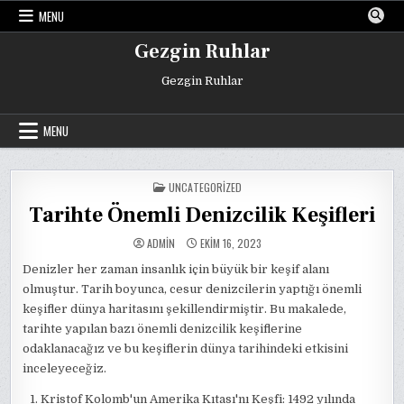
Skip
MENU
to
content
Gezgin Ruhlar
Gezgin Ruhlar
MENU
POSTED
UNCATEGORIZED
IN
Tarihte Önemli Denizcilik Keşifleri
ADMIN
EKIM 16, 2023
Denizler her zaman insanlık için büyük bir keşif alanı
olmuştur. Tarih boyunca, cesur denizcilerin yaptığı önemli
keşifler dünya haritasını şekillendirmiştir. Bu makalede,
tarihte yapılan bazı önemli denizcilik keşiflerine
odaklanacağız ve bu keşiflerin dünya tarihindeki etkisini
inceleyeceğiz.
Kristof Kolomb'un Amerika Kıtası'nı Keşfi: 1492 yılında