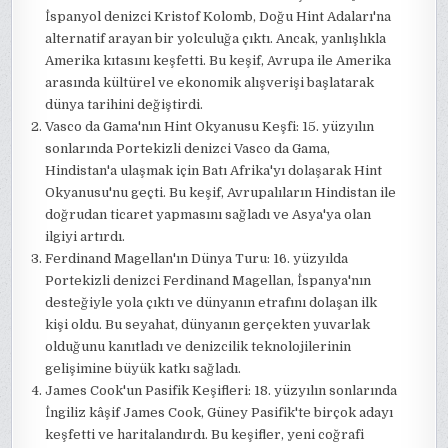
İspanyol denizci Kristof Kolomb, Doğu Hint Adaları'na
alternatif arayan bir yolculuğa çıktı. Ancak, yanlışlıkla
Amerika kıtasını keşfetti. Bu keşif, Avrupa ile Amerika
arasında kültürel ve ekonomik alışverişi başlatarak
dünya tarihini değiştirdi.
Vasco da Gama'nın Hint Okyanusu Keşfi: 15. yüzyılın
sonlarında Portekizli denizci Vasco da Gama,
Hindistan'a ulaşmak için Batı Afrika'yı dolaşarak Hint
Okyanusu'nu geçti. Bu keşif, Avrupalıların Hindistan ile
doğrudan ticaret yapmasını sağladı ve Asya'ya olan
ilgiyi artırdı.
Ferdinand Magellan'ın Dünya Turu: 16. yüzyılda
Portekizli denizci Ferdinand Magellan, İspanya'nın
desteğiyle yola çıktı ve dünyanın etrafını dolaşan ilk
kişi oldu. Bu seyahat, dünyanın gerçekten yuvarlak
olduğunu kanıtladı ve denizcilik teknolojilerinin
gelişimine büyük katkı sağladı.
James Cook'un Pasifik Keşifleri: 18. yüzyılın sonlarında
İngiliz kâşif James Cook, Güney Pasifik'te birçok adayı
keşfetti ve haritalandırdı. Bu keşifler, yeni coğrafi