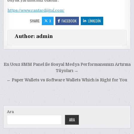
büyük yardımcınız olabilir.
https://www.rantardijital.com/
SHARE:
X
FACEBOOK
LINKEDIN
Author:
admin
Yazı
En Ucuz SMM Panel ile Sosyal Medya Performansınızı Artırma
gezinmesi
Tüyoları →
← Paper Wallets vs Software Wallets Which is Right for You
Ara
ARA