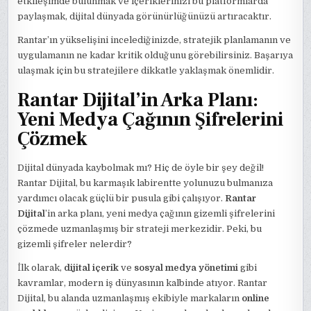
etkileşimde bulunmak ve içeriklerinizi bu platformlarda
paylaşmak, dijital dünyada görünürlüğünüzü artıracaktır.
Rantar’ın yükselişini incelediğinizde, stratejik planlamanın ve
uygulamanın ne kadar kritik olduğunu görebilirsiniz. Başarıya
ulaşmak için bu stratejilere dikkatle yaklaşmak önemlidir.
Rantar Dijital’in Arka Planı:
Yeni Medya Çağının Şifrelerini
Çözmek
Dijital dünyada kaybolmak mı? Hiç de öyle bir şey değil!
Rantar Dijital, bu karmaşık labirentte yolunuzu bulmanıza
yardımcı olacak güçlü bir pusula gibi çalışıyor.
Rantar
Dijital
’in arka planı, yeni medya çağının gizemli şifrelerini
çözmede uzmanlaşmış bir strateji merkezidir. Peki, bu
gizemli şifreler nelerdir?
İlk olarak,
dijital içerik
ve
sosyal medya yönetimi
gibi
kavramlar, modern iş dünyasının kalbinde atıyor. Rantar
Dijital, bu alanda uzmanlaşmış ekibiyle markaların
online