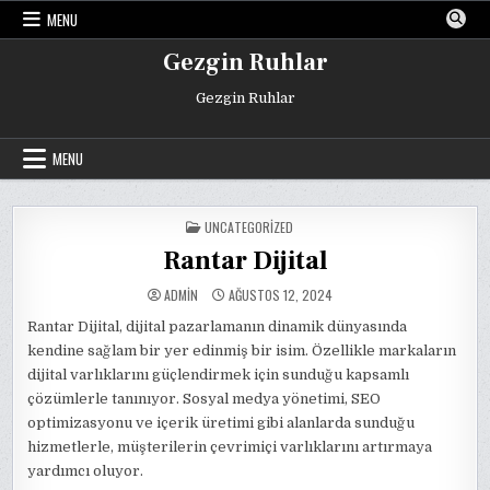
Skip
MENU
to
content
Gezgin Ruhlar
Gezgin Ruhlar
MENU
POSTED
UNCATEGORIZED
IN
Rantar Dijital
ADMIN
AĞUSTOS 12, 2024
Rantar Dijital, dijital pazarlamanın dinamik dünyasında
kendine sağlam bir yer edinmiş bir isim. Özellikle markaların
dijital varlıklarını güçlendirmek için sunduğu kapsamlı
çözümlerle tanınıyor. Sosyal medya yönetimi, SEO
optimizasyonu ve içerik üretimi gibi alanlarda sunduğu
hizmetlerle, müşterilerin çevrimiçi varlıklarını artırmaya
yardımcı oluyor.