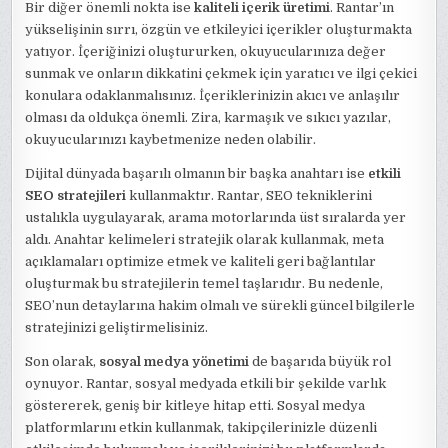
Bir diğer önemli nokta ise
kaliteli içerik üretimi
. Rantar’ın
yükselişinin sırrı, özgün ve etkileyici içerikler oluşturmakta
yatıyor. İçeriğinizi oluştururken, okuyucularınıza değer
sunmak ve onların dikkatini çekmek için yaratıcı ve ilgi çekici
konulara odaklanmalısınız. İçeriklerinizin akıcı ve anlaşılır
olması da oldukça önemli. Zira, karmaşık ve sıkıcı yazılar,
okuyucularınızı kaybetmenize neden olabilir.
Dijital dünyada başarılı olmanın bir başka anahtarı ise
etkili
SEO stratejileri
kullanmaktır. Rantar, SEO tekniklerini
ustalıkla uygulayarak, arama motorlarında üst sıralarda yer
aldı. Anahtar kelimeleri stratejik olarak kullanmak, meta
açıklamaları optimize etmek ve kaliteli geri bağlantılar
oluşturmak bu stratejilerin temel taşlarıdır. Bu nedenle,
SEO’nun detaylarına hakim olmalı ve sürekli güncel bilgilerle
stratejinizi geliştirmelisiniz.
Son olarak,
sosyal medya yönetimi
de başarıda büyük rol
oynuyor. Rantar, sosyal medyada etkili bir şekilde varlık
göstererek, geniş bir kitleye hitap etti. Sosyal medya
platformlarını etkin kullanmak, takipçilerinizle düzenli