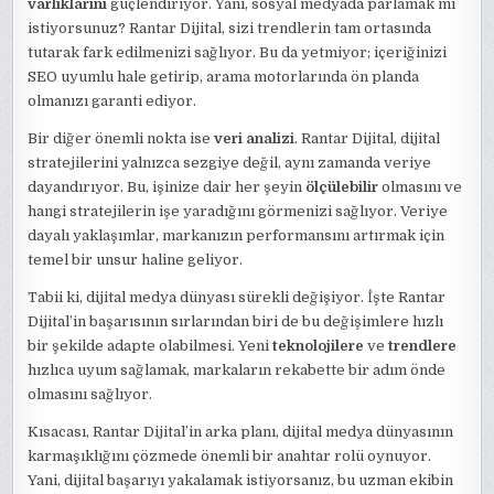
varlıklarını
güçlendiriyor. Yani, sosyal medyada parlamak mı
istiyorsunuz? Rantar Dijital, sizi trendlerin tam ortasında
tutarak fark edilmenizi sağlıyor. Bu da yetmiyor; içeriğinizi
SEO uyumlu hale getirip, arama motorlarında ön planda
olmanızı garanti ediyor.
Bir diğer önemli nokta ise
veri analizi
. Rantar Dijital, dijital
stratejilerini yalnızca sezgiye değil, aynı zamanda veriye
dayandırıyor. Bu, işinize dair her şeyin
ölçülebilir
olmasını ve
hangi stratejilerin işe yaradığını görmenizi sağlıyor. Veriye
dayalı yaklaşımlar, markanızın performansını artırmak için
temel bir unsur haline geliyor.
Tabii ki, dijital medya dünyası sürekli değişiyor. İşte Rantar
Dijital’in başarısının sırlarından biri de bu değişimlere hızlı
bir şekilde adapte olabilmesi. Yeni
teknolojilere
ve
trendlere
hızlıca uyum sağlamak, markaların rekabette bir adım önde
olmasını sağlıyor.
Kısacası, Rantar Dijital’in arka planı, dijital medya dünyasının
karmaşıklığını çözmede önemli bir anahtar rolü oynuyor.
Yani, dijital başarıyı yakalamak istiyorsanız, bu uzman ekibin