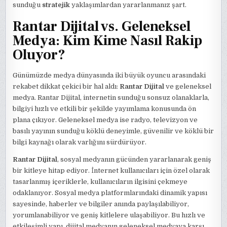
sunduğu
stratejik
yaklaşımlardan yararlanmanız şart.
Rantar Dijital vs. Geleneksel
Medya: Kim Kime Nasıl Rakip
Oluyor?
Günümüzde medya dünyasında iki büyük oyuncu arasındaki
rekabet dikkat çekici bir hal aldı:
Rantar Dijital
ve geleneksel
medya. Rantar Dijital, internetin sunduğu sonsuz olanaklarla,
bilgiyi hızlı ve etkili bir şekilde yayımlama konusunda ön
plana çıkıyor. Geleneksel medya ise radyo, televizyon ve
basılı yayının sunduğu köklü deneyimle, güvenilir ve köklü bir
bilgi kaynağı olarak varlığını sürdürüyor.
Rantar Dijital
, sosyal medyanın gücünden yararlanarak geniş
bir kitleye hitap ediyor. İnternet kullanıcıları için özel olarak
tasarlanmış içeriklerle, kullanıcıların ilgisini çekmeye
odaklanıyor. Sosyal medya platformlarındaki dinamik yapısı
sayesinde, haberler ve bilgiler anında paylaşılabiliyor,
yorumlanabiliyor ve geniş kitlelere ulaşabiliyor. Bu hızlı ve
etkileşimli yapı, dijital medyanın geleneksel medyaya karşı