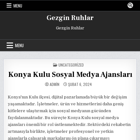
Skip
MENU
to
content
Gezgin Ruhlar
Gezgin Ruhlar
MENU
POSTED
UNCATEGORIZED
IN
Konya Kulu Sosyal Medya Ajansları
ADMIN
ŞUBAT 6, 2024
Konya'nın Kulu ilçesi, dijital pazarlamada büyük bir değişim
yaşamaktadır. İşletmeler, ürün ve hizmetlerini daha geniş
kitlelere ulaştırmak için sosyal medyanın gücünden
faydalanmaktadır. Bu süreçte Konya Kulu sosyal medya
ajansları önemli bir rol üstlenmektedir. Sektördeki rekabetin
artmasıyla birlikte, işletmeler profesyonel ve yetkin
ajanslarla çalışarak markalarını ön plana çıkarmayı