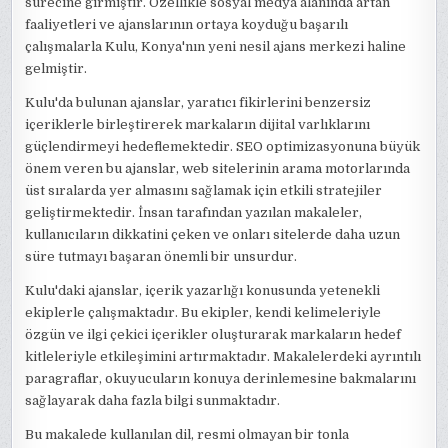
sürecine girmiştir. Özellikle sosyal medya alanında artan
faaliyetleri ve ajanslarının ortaya koyduğu başarılı
çalışmalarla Kulu, Konya'nın yeni nesil ajans merkezi haline
gelmiştir.
Kulu'da bulunan ajanslar, yaratıcı fikirlerini benzersiz
içeriklerle birleştirerek markaların dijital varlıklarını
güçlendirmeyi hedeflemektedir. SEO optimizasyonuna büyük
önem veren bu ajanslar, web sitelerinin arama motorlarında
üst sıralarda yer almasını sağlamak için etkili stratejiler
geliştirmektedir. İnsan tarafından yazılan makaleler,
kullanıcıların dikkatini çeken ve onları sitelerde daha uzun
süre tutmayı başaran önemli bir unsurdur.
Kulu'daki ajanslar, içerik yazarlığı konusunda yetenekli
ekiplerle çalışmaktadır. Bu ekipler, kendi kelimeleriyle
özgün ve ilgi çekici içerikler oluşturarak markaların hedef
kitleleriyle etkileşimini artırmaktadır. Makalelerdeki ayrıntılı
paragraflar, okuyucuların konuya derinlemesine bakmalarını
sağlayarak daha fazla bilgi sunmaktadır.
Bu makalede kullanılan dil, resmi olmayan bir tonla