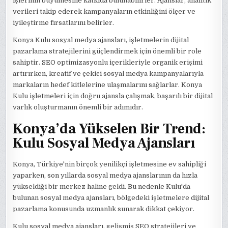
işlerinin büyümesine katkıda bulunabilirler. Ajanslar, analitik
verileri takip ederek kampanyaların etkinliğini ölçer ve
iyileştirme fırsatlarını belirler.
Konya Kulu sosyal medya ajansları, işletmelerin dijital
pazarlama stratejilerini güçlendirmek için önemli bir role
sahiptir. SEO optimizasyonlu içerikleriyle organik erişimi
artırırken, kreatif ve çekici sosyal medya kampanyalarıyla
markaların hedef kitlelerine ulaşmalarını sağlarlar. Konya
Kulu işletmeleri için doğru ajansla çalışmak, başarılı bir dijital
varlık oluşturmanın önemli bir adımıdır.
Konya’da Yükselen Bir Trend:
Kulu Sosyal Medya Ajansları
Konya, Türkiye'nin birçok yenilikçi işletmesine ev sahipliği
yaparken, son yıllarda sosyal medya ajanslarının da hızla
yükseldiği bir merkez haline geldi. Bu nedenle Kulu'da
bulunan sosyal medya ajansları, bölgedeki işletmelere dijital
pazarlama konusunda uzmanlık sunarak dikkat çekiyor.
Kulu sosyal medya ajansları, gelişmiş SEO stratejileri ve