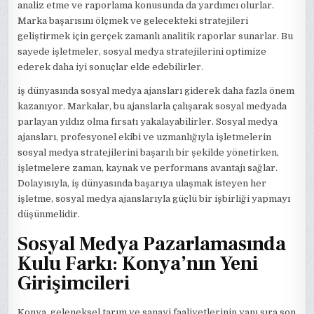
analiz etme ve raporlama konusunda da yardımcı olurlar.
Marka başarısını ölçmek ve gelecekteki stratejileri
geliştirmek için gerçek zamanlı analitik raporlar sunarlar. Bu
sayede işletmeler, sosyal medya stratejilerini optimize
ederek daha iyi sonuçlar elde edebilirler.
iş dünyasında sosyal medya ajansları giderek daha fazla önem
kazanıyor. Markalar, bu ajanslarla çalışarak sosyal medyada
parlayan yıldız olma fırsatı yakalayabilirler. Sosyal medya
ajansları, profesyonel ekibi ve uzmanlığıyla işletmelerin
sosyal medya stratejilerini başarılı bir şekilde yönetirken,
işletmelere zaman, kaynak ve performans avantajı sağlar.
Dolayısıyla, iş dünyasında başarıya ulaşmak isteyen her
işletme, sosyal medya ajanslarıyla güçlü bir işbirliği yapmayı
düşünmelidir.
Sosyal Medya Pazarlamasında
Kulu Farkı: Konya’nın Yeni
Girişimcileri
Konya, geleneksel tarım ve sanayi faaliyetlerinin yanı sıra son