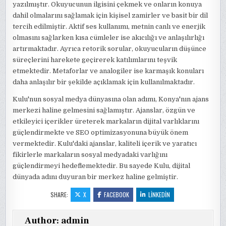
yazılmıştır. Okuyucunun ilgisini çekmek ve onların konuya
dahil olmalarını sağlamak için kişisel zamirler ve basit bir dil
tercih edilmiştir. Aktif ses kullanımı, metnin canlı ve enerjik
olmasını sağlarken kısa cümleler ise akıcılığı ve anlaşılırlığı
artırmaktadır. Ayrıca retorik sorular, okuyucuların düşünce
süreçlerini harekete geçirerek katılımlarını teşvik
etmektedir. Metaforlar ve analogiler ise karmaşık konuları
daha anlaşılır bir şekilde açıklamak için kullanılmaktadır.
Kulu'nun sosyal medya dünyasına olan adımı, Konya'nın ajans
merkezi haline gelmesini sağlamıştır. Ajanslar, özgün ve
etkileyici içerikler üreterek markaların dijital varlıklarını
güçlendirmekte ve SEO optimizasyonuna büyük önem
vermektedir. Kulu'daki ajanslar, kaliteli içerik ve yaratıcı
fikirlerle markaların sosyal medyadaki varlığını
güçlendirmeyi hedeflemektedir. Bu sayede Kulu, dijital
dünyada adını duyuran bir merkez haline gelmiştir.
SHARE:
X
FACEBOOK
LINKEDIN
Author:
admin