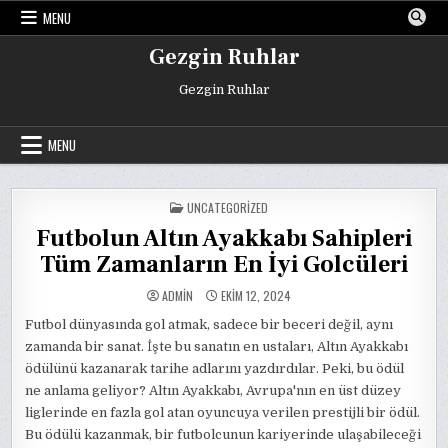
Skip
MENU
to
content
Gezgin Ruhlar
Gezgin Ruhlar
MENU
POSTED
UNCATEGORIZED
IN
Futbolun Altın Ayakkabı Sahipleri
Tüm Zamanların En İyi Golcüleri
ADMIN
EKIM 12, 2024
Futbol dünyasında gol atmak, sadece bir beceri değil, aynı
zamanda bir sanat. İşte bu sanatın en ustaları, Altın Ayakkabı
ödülünü kazanarak tarihe adlarını yazdırdılar. Peki, bu ödül
ne anlama geliyor? Altın Ayakkabı, Avrupa'nın en üst düzey
liglerinde en fazla gol atan oyuncuya verilen prestijli bir ödül.
Bu ödülü kazanmak, bir futbolcunun kariyerinde ulaşabileceği