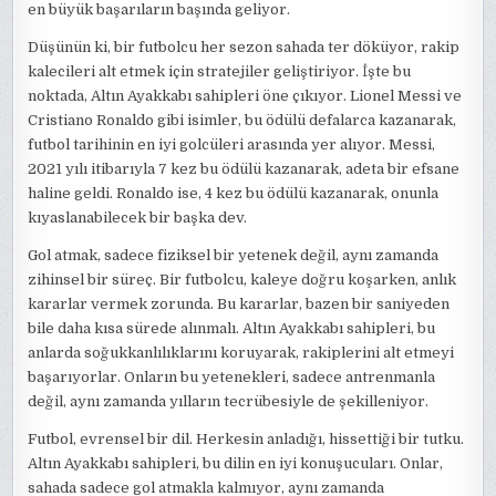
en büyük başarıların başında geliyor.
Düşünün ki, bir futbolcu her sezon sahada ter döküyor, rakip
kalecileri alt etmek için stratejiler geliştiriyor. İşte bu
noktada, Altın Ayakkabı sahipleri öne çıkıyor. Lionel Messi ve
Cristiano Ronaldo gibi isimler, bu ödülü defalarca kazanarak,
futbol tarihinin en iyi golcüleri arasında yer alıyor. Messi,
2021 yılı itibarıyla 7 kez bu ödülü kazanarak, adeta bir efsane
haline geldi. Ronaldo ise, 4 kez bu ödülü kazanarak, onunla
kıyaslanabilecek bir başka dev.
Gol atmak, sadece fiziksel bir yetenek değil, aynı zamanda
zihinsel bir süreç. Bir futbolcu, kaleye doğru koşarken, anlık
kararlar vermek zorunda. Bu kararlar, bazen bir saniyeden
bile daha kısa sürede alınmalı. Altın Ayakkabı sahipleri, bu
anlarda soğukkanlılıklarını koruyarak, rakiplerini alt etmeyi
başarıyorlar. Onların bu yetenekleri, sadece antrenmanla
değil, aynı zamanda yılların tecrübesiyle de şekilleniyor.
Futbol, evrensel bir dil. Herkesin anladığı, hissettiği bir tutku.
Altın Ayakkabı sahipleri, bu dilin en iyi konuşucuları. Onlar,
sahada sadece gol atmakla kalmıyor, aynı zamanda