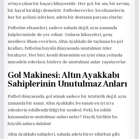
ortaya çıkan bir başarı hikayesidir. Her gol, bir anı, bir sevinç,
bir hayal kırıklığı demektir. Futbolseverler, bu efsanelerin
her bir golünü izlerken, adeta bir destanın parçası olurlar.
Futbolun efsaneleri, sadece sahada değil, aynı zamanda
kalplerimizde de yer edinir. Onların hikayeleri, genç
nesillere ilham verirken, Altın Ayakkabı ile taçlanan bu gol
kralları, futbolun büyülü dünyasında unutulmaz izler
bırakıyor. Her biri, kendi döneminin en iyisi olma yolunda
mücadele ederken, bizlere de unutulmaz anlar yaşatıyorlar.
Gol Makinesi: Altın Ayakkabı
Sahiplerinin Unutulmaz Anları
Futbol dünyasında, gol atmak sadece bir istatistik değil, aynı
zamanda bir sanat. Altın Ayakkabı, bu sanatı en iyi icra
edenlerin ödüllendirildiği bir sembol. Peki, bu ödülü
kazananların unutulmaz anları neler? Haydi, birlikte bu
büyülü anlara dalalım!
Altın Ayakkabı sahipleri, sahada adeta birer sihirbaz gibi.