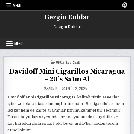
Skip
MENU
to
content
Gezgin Ruhlar
Gezgin Ruhlar
MENU
POSTED
UNCATEGORIZED
IN
Davidoff Mini Cigarillos Nicaragua
– 20’s Satın Al
ADMIN
EYLÜL 2, 2025
Davidoff Mini Cigarillos Nicaragua
, kaliteli tütün severler
için özel olarak tasarlanmış bir üründür. Bu cigarillo’lar, hem
lezzet hem de kalite arayanlar için mükemmel bir seçimdir.
Düşük boyutları sayesinde, her an yanınızda taşıyabilir ve
keyfini çıkarabilirsiniz. Peki, bu cigarillo’ları neden tercih
etmelisiniz?