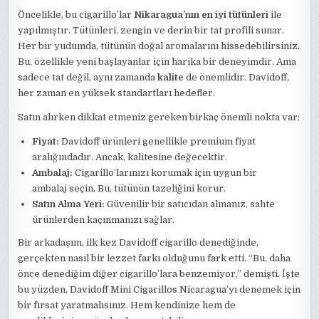
Öncelikle, bu cigarillo’lar
Nikaragua’nın en iyi tütünleri
ile
yapılmıştır. Tütünleri, zengin ve derin bir tat profili sunar.
Her bir yudumda, tütünün doğal aromalarını hissedebilirsiniz.
Bu, özellikle yeni başlayanlar için harika bir deneyimdir. Ama
sadece tat değil, aynı zamanda
kalite
de önemlidir. Davidoff,
her zaman en yüksek standartları hedefler.
Satın alırken dikkat etmeniz gereken birkaç önemli nokta var:
Fiyat:
Davidoff ürünleri genellikle premium fiyat
aralığındadır. Ancak, kalitesine değecektir.
Ambalaj:
Cigarillo’larınızı korumak için uygun bir
ambalaj seçin. Bu, tütünün tazeliğini korur.
Satın Alma Yeri:
Güvenilir bir satıcıdan almanız, sahte
ürünlerden kaçınmanızı sağlar.
Bir arkadaşım, ilk kez Davidoff cigarillo denediğinde,
gerçekten nasıl bir lezzet farkı olduğunu fark etti. “Bu, daha
önce denediğim diğer cigarillo’lara benzemiyor,” demişti. İşte
bu yüzden, Davidoff Mini Cigarillos Nicaragua’yı denemek için
bir fırsat yaratmalısınız. Hem kendinize hem de