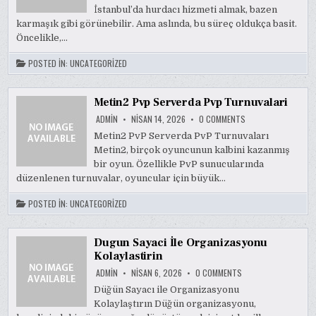
HIZMETI
İstanbul’da hurdacı hizmeti almak, bazen
NASIL
ALINIR
karmaşık gibi görünebilir. Ama aslında, bu süreç oldukça basit.
Öncelikle,…
POSTED IN:
UNCATEGORIZED
Metin2 Pvp Serverda Pvp Turnuvalari
ON
ADMIN
NISAN 14, 2026
0 COMMENTS
METIN2
PVP
Metin2 PvP Serverda PvP Turnuvaları
SERVERDA
Metin2, birçok oyuncunun kalbini kazanmış
PVP
TURNUVALARI
bir oyun. Özellikle PvP sunucularında
düzenlenen turnuvalar, oyuncular için büyük…
POSTED IN:
UNCATEGORIZED
Dugun Sayaci İle Organizasyonu
Kolaylastirin
ON
ADMIN
NISAN 6, 2026
0 COMMENTS
DUGUN
SAYACI
Düğün Sayacı ile Organizasyonu
İLE
Kolaylaştırın Düğün organizasyonu,
ORGANIZASYONU
KOLAYLASTIRIN