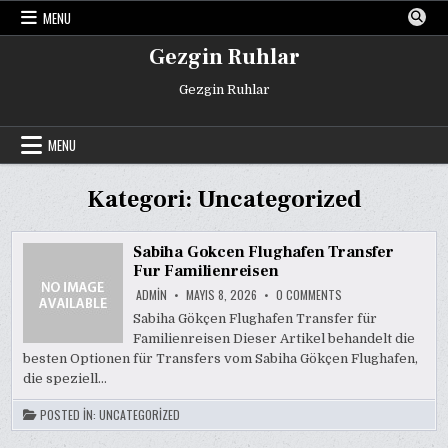
Skip
MENU
to
content
Gezgin Ruhlar
Gezgin Ruhlar
MENU
Kategori:
Uncategorized
Sabiha Gokcen Flughafen Transfer
Fur Familienreisen
ON
ADMIN
MAYIS 8, 2026
0 COMMENTS
SABIHA
GOKCEN
Sabiha Gökçen Flughafen Transfer für
FLUGHAFEN
Familienreisen Dieser Artikel behandelt die
TRANSFER
FUR
besten Optionen für Transfers vom Sabiha Gökçen Flughafen,
FAMILIENREISEN
die speziell…
POSTED IN:
UNCATEGORIZED