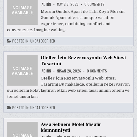
ON
ADMIN
MAYIS 8, 2026
0 COMMENTS
MERSIN
GUNLUK
Mersin Günlük Apart ile Tatil Keyfi Mersin
APART
Günlük Apart offers a unique vacation
İLE
TATIL
experience, combining comfort and
KEYFI
convenience. Imagine waking…
POSTED IN:
UNCATEGORIZED
Oteller İcin Rezervasyonlu Web Sitesi
Tasarimi
ON
ADMIN
NISAN 28, 2026
0 COMMENTS
OTELLER
İCIN
Oteller İçin Rezervasyonlu Web Sitesi
REZERVASYONLU
Tasarımı Bu makalede, otellerin rezervasyon
WEB
SITESI
süreçlerini kolaylaştıran etkili web sitesi tasarımının önemi ve
TASARIMI
temel unsurları…
POSTED IN:
UNCATEGORIZED
Avsa Sebnem Motel Misafir
Memnuniyeti