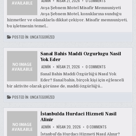
ON
ADMIN
NISAN 21, 2026
0 COMMENTS
AVSA
SEBNEM
Avşa Şebnem Motel Misafir Memnuniyeti
MOTEL
Avşa Şebnem Motel, konuklarına sunduğu
MISAFIR
MEMNUNIYETI
hizmetler ve olanaklarla dikkat çekiyor. Misafir memnuniyeti,
bu işletmenin temel…
POSTED IN:
UNCATEGORIZED
Sanal Bahis Maddi Ozgurlugu Nasil
Yok Eder
ON
ADMIN
NISAN 21, 2026
0 COMMENTS
SANAL
BAHIS
Sanal Bahis Maddi Özgürlüğü Nasıl Yok
MADDI
Eder? Sanal bahis, birçok kişi için eğlenceli
OZGURLUGU
NASIL
bir aktivite olarak görünse de, maddi özgürlüğü…
YOK
EDER
POSTED IN:
UNCATEGORIZED
İstanbulda Hurdaci Hizmeti Nasil
Alinir
ON
ADMIN
NISAN 20, 2026
0 COMMENTS
İSTANBULDA
HURDACI
İstanbul’da Hurdacı Hizmeti Nasıl Alınır?