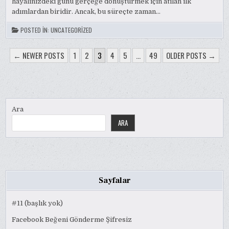
hayalinizdeki günü gerçeğe dönüştürmek için atılan ilk
adımlardan biridir. Ancak, bu süreçte zaman…
POSTED IN:
UNCATEGORIZED
YAZI
← NEWER POSTS
1
2
3
4
5
…
49
OLDER POSTS →
SAYFALAMASI
Ara
ARA
Sayfalar
#11 (başlık yok)
Facebook Beğeni Gönderme Şifresiz