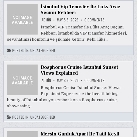
İstanbul Vip Transfer İle Luks Arac
Secimi Rehberi
ON
ADMIN
MAYIS 8, 2026
0 COMMENTS
İSTANBUL
VIP
İstanbul VIP Transfer ile Lüks Araç Seçimi
TRANSFER
Rehberi İstanbul’da VIP transfer hizmetleri,
İLE
LUKS
seyahatinizi konforlu ve şık hale getirir. Peki, lüks…
ARAC
SECIMI
REHBERI
POSTED IN:
UNCATEGORIZED
Bosphorus Cruise İstanbul Sunset
Views Explained
ON
ADMIN
MAYIS 8, 2026
0 COMMENTS
BOSPHORUS
CRUISE
Bosphorus Cruise Istanbul Sunset Views
İSTANBUL
Explained Experience the breathtaking
SUNSET
VIEWS
beauty of Istanbul as you embark on a Bosphorus cruise,
EXPLAINED
showcasing…
POSTED IN:
UNCATEGORIZED
Mersin Gunluk Apart İle Tatil Keyfi