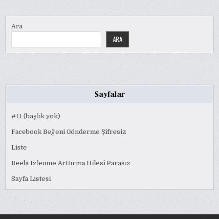
Ara
ARA
Sayfalar
#11 (başlık yok)
Facebook Beğeni Gönderme Şifresiz
Liste
Reels Izlenme Arttırma Hilesi Parasız
Sayfa Listesi