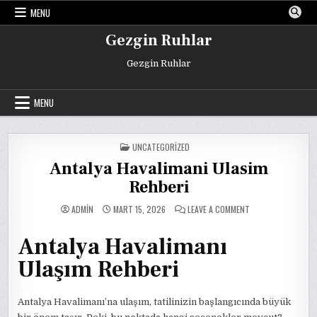
Skip
MENU
to
content
Gezgin Ruhlar
Gezgin Ruhlar
MENU
POSTED
UNCATEGORIZED
IN
Antalya Havalimani Ulasim
Rehberi
ON
ADMIN
MART 15, 2026
LEAVE A COMMENT
ANTALYA
HAVALIMANI
ULASIM
Antalya Havalimanı
REHBERI
Ulaşım Rehberi
Antalya Havalimanı’na ulaşım, tatilinizin başlangıcında büyük