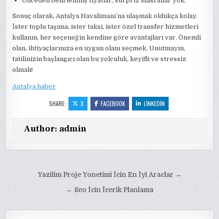
Önceden belirlenmiş fiyatlar, sürpriz masraflar yok.
Sonuç olarak, Antalya Havalimanı’na ulaşmak oldukça kolay.
İster toplu taşıma, ister taksi, ister özel transfer hizmetleri
kullanın, her seçeneğin kendine göre avantajları var. Önemli
olan, ihtiyaçlarınıza en uygun olanı seçmek. Unutmayın,
tatilinizin başlangıcı olan bu yolculuk, keyifli ve stressiz
olmalı!
Antalya haber
SHARE:
X
FACEBOOK
LINKEDIN
Author:
admin
Yazı
Yazilim Proje Yonetimi İcin En İyi Araclar →
gezinmesi
← Seo İcin İcerik Planlama