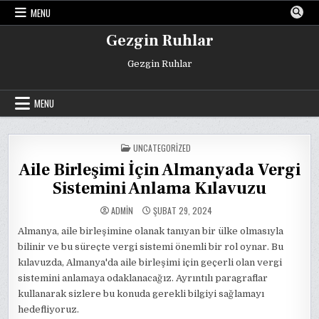
Skip
MENU
to
content
Gezgin Ruhlar
Gezgin Ruhlar
MENU
POSTED
UNCATEGORIZED
IN
Aile Birleşimi İçin Almanyada Vergi
Sistemini Anlama Kılavuzu
ADMIN
ŞUBAT 29, 2024
Almanya, aile birleşimine olanak tanıyan bir ülke olmasıyla
bilinir ve bu süreçte vergi sistemi önemli bir rol oynar. Bu
kılavuzda, Almanya'da aile birleşimi için geçerli olan vergi
sistemini anlamaya odaklanacağız. Ayrıntılı paragraflar
kullanarak sizlere bu konuda gerekli bilgiyi sağlamayı
hedefliyoruz.