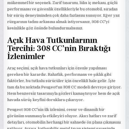
mükemmel bir seçenek. Zarif tasarımı, lüks iç mekanı, güçlü
performansı ve güvenlik özellikleriyle bu otomobil, sıradan
bir sürüş deneyiminden çok daha fazlasını sunuyor. Eğer yaz
rüzgarının tadını arkasına almak istiyorsanız, 308 CC'yi
kesinlikle göz önünde bulundurmalısınız.
Açık Hava Tutkunlarının
Tercihi: 308 CC’nin Bıraktığı
İzlenimler
Araç seçimi, açık hava tutkunları için özenle yapılması
gereken bir karardır. Rahatlık, performans ve şıklık gibi
faktörler, bu tutkulu sürücüler için öncelikli hale gelir. İşte
tam da bu noktada Peugeot'un 308 CC modeli devreye giriyor.
Hem benzersiz tasarımıyla gözleri kamaştırıyor hem de açık
havada sürüş keyfini doruklara çıkarıyor.
Peugeot 308 CC'nin ilk izlenimi, cesur ve dinamik bir
görünüm sunmasıyla etkileyici oluyor. Akıcı hatları ve zarif
detayları, otomobilin herhangi bir sahnede ön plana çıkmasını
sağlıyor. Ayrıca, katlanabilir metal tavan sistemi sayesinde,