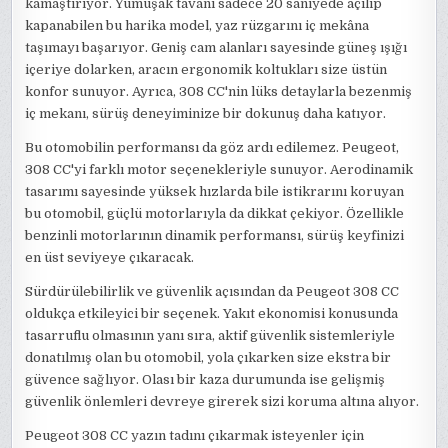
kamaştırıyor. Yumuşak tavanı sadece 20 saniyede açılıp
kapanabilen bu harika model, yaz rüzgarını iç mekâna
taşımayı başarıyor. Geniş cam alanları sayesinde güneş ışığı
içeriye dolarken, aracın ergonomik koltukları size üstün
konfor sunuyor. Ayrıca, 308 CC'nin lüks detaylarla bezenmiş
iç mekanı, sürüş deneyiminize bir dokunuş daha katıyor.
Bu otomobilin performansı da göz ardı edilemez. Peugeot,
308 CC'yi farklı motor seçenekleriyle sunuyor. Aerodinamik
tasarımı sayesinde yüksek hızlarda bile istikrarını koruyan
bu otomobil, güçlü motorlarıyla da dikkat çekiyor. Özellikle
benzinli motorlarının dinamik performansı, sürüş keyfinizi
en üst seviyeye çıkaracak.
Sürdürülebilirlik ve güvenlik açısından da Peugeot 308 CC
oldukça etkileyici bir seçenek. Yakıt ekonomisi konusunda
tasarruflu olmasının yanı sıra, aktif güvenlik sistemleriyle
donatılmış olan bu otomobil, yola çıkarken size ekstra bir
güvence sağlıyor. Olası bir kaza durumunda ise gelişmiş
güvenlik önlemleri devreye girerek sizi koruma altına alıyor.
Peugeot 308 CC yazın tadını çıkarmak isteyenler için