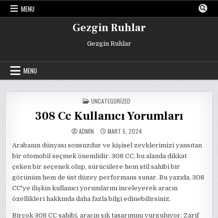
Skip
MENU
to
content
Gezgin Ruhlar
Gezgin Ruhlar
MENU
POSTED
UNCATEGORIZED
IN
308 Cc Kullanıcı Yorumları
ADMIN
MART 5, 2024
Arabanın dünyası sonsuzdur ve kişisel zevklerimizi yansıtan
bir otomobil seçmek önemlidir. 308 CC, bu alanda dikkat
çeken bir seçenek olup, sürücülere hem stil sahibi bir
görünüm hem de üst düzey performans sunar. Bu yazıda, 308
CC'ye ilişkin kullanıcı yorumlarını inceleyerek aracın
özellikleri hakkında daha fazla bilgi edinebilirsiniz.
Birçok 308 CC sahibi, aracın şık tasarımını vurguluyor. Zarif