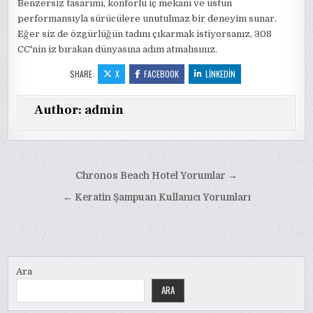
Benzersiz tasarımı, konforlu iç mekanı ve üstün
performansıyla sürücülere unutulmaz bir deneyim sunar.
Eğer siz de özgürlüğün tadını çıkarmak istiyorsanız, 308
CC'nin iz bırakan dünyasına adım atmalısınız.
SHARE:
X
FACEBOOK
LINKEDIN
Author:
admin
Yazı
Chronos Beach Hotel Yorumlar →
gezinmesi
← Keratin Şampuan Kullanıcı Yorumları
Ara
ARA