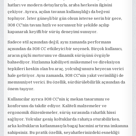
hatları ve modern detaylarıyla, araba herkesin ilgisini
çekiyor. Ayrıca, açılan tavanın kullanışlılığı da beğeni
topluyor. İster güneşli bir gün olsun isterse serin bir gece,
308 CC'nin tavanı hızlı ve sorunsuz bir şekilde açılıp
kapanarak keyifli bir sürüş deneyimi sunuyor.
Sadece stil açısından değil, aynı zamanda performans
açısından da 308 CC etkileyici bir seçenek. Birçok kullanıcı,
aracın güçlü motorunu ve dinamik sürüşünü övgüyle
bahsediyor. Hızlanma kabiliyeti mükemmel ve direksiyon
tepkileri keskin olan bu araç, yolculuğunuzu heyecan verici
hale getiriyor. Aynı zamanda, 308 CC'nin yakıt verimliliği de
memnuniyet verici. Bu özellik, sürdürülebilirlik açısından da
önem taşıyor.
Kullanıcılar ayrıca 308 CC'nin iç mekan tasarımını ve
konforunu da takdir ediyor. Kaliteli malzemeler ve
ergonomik düzenlemeler, sürüş sırasında rahatlık hissi
sağlıyor. Yolcular geniş koltuklarda rahatça oturabilirken,
arka koltukların katlanmasıyla bagaj hacmini artırma imkanına
sahipsiniz. Bu pratik özellik, seyahatlerinizdeki esnekliği