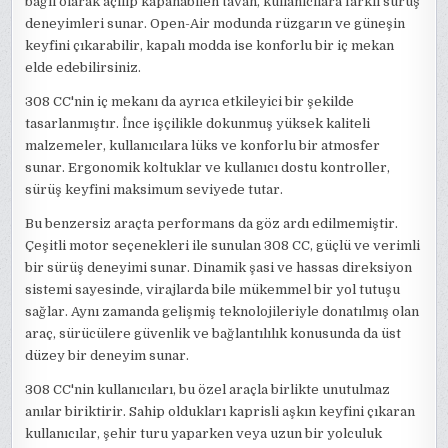
bağlı olarak açılıp kapanabilen tavan, kullanıcılara farklı sürüş
deneyimleri sunar. Open-Air modunda rüzgarın ve güneşin
keyfini çıkarabilir, kapalı modda ise konforlu bir iç mekan
elde edebilirsiniz.
308 CC'nin iç mekanı da ayrıca etkileyici bir şekilde
tasarlanmıştır. İnce işçilikle dokunmuş yüksek kaliteli
malzemeler, kullanıcılara lüks ve konforlu bir atmosfer
sunar. Ergonomik koltuklar ve kullanıcı dostu kontroller,
sürüş keyfini maksimum seviyede tutar.
Bu benzersiz araçta performans da göz ardı edilmemiştir.
Çeşitli motor seçenekleri ile sunulan 308 CC, güçlü ve verimli
bir sürüş deneyimi sunar. Dinamik şasi ve hassas direksiyon
sistemi sayesinde, virajlarda bile mükemmel bir yol tutuşu
sağlar. Aynı zamanda gelişmiş teknolojileriyle donatılmış olan
araç, sürücülere güvenlik ve bağlantılılık konusunda da üst
düzey bir deneyim sunar.
308 CC'nin kullanıcıları, bu özel araçla birlikte unutulmaz
anılar biriktirir. Sahip oldukları kaprisli aşkın keyfini çıkaran
kullanıcılar, şehir turu yaparken veya uzun bir yolculuk