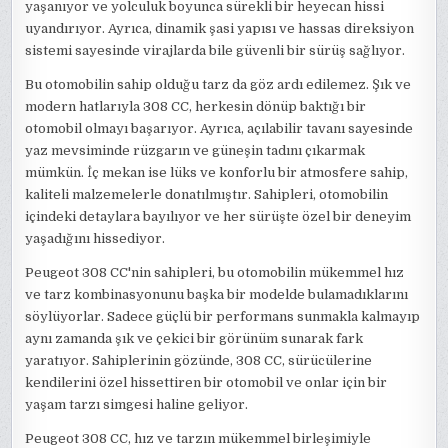
yaşanıyor ve yolculuk boyunca sürekli bir heyecan hissi
uyandırıyor. Ayrıca, dinamik şasi yapısı ve hassas direksiyon
sistemi sayesinde virajlarda bile güvenli bir sürüş sağlıyor.
Bu otomobilin sahip olduğu tarz da göz ardı edilemez. Şık ve
modern hatlarıyla 308 CC, herkesin dönüp baktığı bir
otomobil olmayı başarıyor. Ayrıca, açılabilir tavanı sayesinde
yaz mevsiminde rüzgarın ve güneşin tadını çıkarmak
mümkün. İç mekan ise lüks ve konforlu bir atmosfere sahip,
kaliteli malzemelerle donatılmıştır. Sahipleri, otomobilin
içindeki detaylara bayılıyor ve her sürüşte özel bir deneyim
yaşadığını hissediyor.
Peugeot 308 CC'nin sahipleri, bu otomobilin mükemmel hız
ve tarz kombinasyonunu başka bir modelde bulamadıklarını
söylüyorlar. Sadece güçlü bir performans sunmakla kalmayıp
aynı zamanda şık ve çekici bir görünüm sunarak fark
yaratıyor. Sahiplerinin gözünde, 308 CC, sürücülerine
kendilerini özel hissettiren bir otomobil ve onlar için bir
yaşam tarzı simgesi haline geliyor.
Peugeot 308 CC, hız ve tarzın mükemmel birleşimiyle