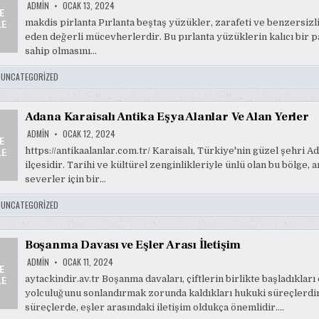
ADMIN
OCAK 13, 2024
makdis pirlanta Pırlanta beştaş yüzükler, zarafeti ve benzersizli
eden değerli mücevherlerdir. Bu pırlanta yüzüklerin kalıcı bir pa
sahip olmasını…
:
UNCATEGORIZED
Adana Karaisalı Antika Eşya Alanlar Ve Alan Yerler
ADMIN
OCAK 12, 2024
https://antikaalanlar.com.tr/ Karaisalı, Türkiye'nin güzel şehri Ad
ilçesidir. Tarihi ve kültürel zenginlikleriyle ünlü olan bu bölge, a
severler için bir…
:
UNCATEGORIZED
Boşanma Davası ve Eşler Arası İletişim
ADMIN
OCAK 11, 2024
aytackindir.av.tr Boşanma davaları, çiftlerin birlikte başladıkları 
yolculuğunu sonlandırmak zorunda kaldıkları hukuki süreçlerdir
süreçlerde, eşler arasındaki iletişim oldukça önemlidir….