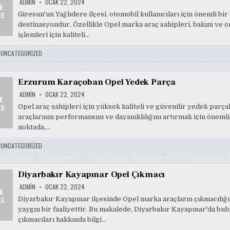
ADMIN
OCAK 22, 2024
Giresun'un Yağlıdere ilçesi, otomobil kullanıcıları için önemli bir
destinasyondur. Özellikle Opel marka araç sahipleri, bakım ve 
işlemleri için kaliteli…
:
UNCATEGORIZED
Erzurum Karaçoban Opel Yedek Parça
ADMIN
OCAK 22, 2024
Opel araç sahipleri için yüksek kaliteli ve güvenilir yedek parça
araçlarının performansını ve dayanıklılığını artırmak için önemli
noktada,…
:
UNCATEGORIZED
Diyarbakır Kayapınar Opel Çıkmacı
ADMIN
OCAK 22, 2024
Diyarbakır Kayapınar ilçesinde Opel marka araçların çıkmacılığı
yaygın bir faaliyettir. Bu makalede, Diyarbakır Kayapınar'da bu
çıkmacıları hakkında bilgi…