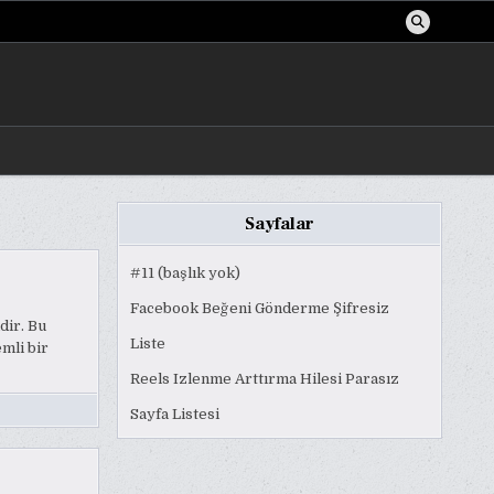
Sayfalar
#11 (başlık yok)
Facebook Beğeni Gönderme Şifresiz
dir. Bu
Liste
mli bir
Reels Izlenme Arttırma Hilesi Parasız
Sayfa Listesi