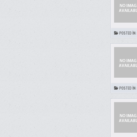
POSTED IN
POSTED IN