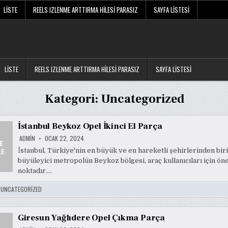
LISTE
REELS IZLENME ARTTIRMA HILESI PARASIZ
SAYFA LISTESI
LISTE
REELS IZLENME ARTTIRMA HILESI PARASIZ
SAYFA LISTESI
Kategori:
Uncategorized
İstanbul Beykoz Opel İkinci El Parça
ADMIN
OCAK 22, 2024
İstanbul, Türkiye'nin en büyük ve en hareketli şehirlerinden biri
büyüleyici metropolün Beykoz bölgesi, araç kullanıcıları için öne
noktadır….
:
UNCATEGORIZED
Giresun Yağlıdere Opel Çıkma Parça