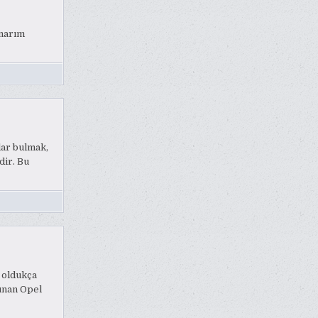
onarım
lar bulmak,
dir. Bu
 oldukça
lunan Opel