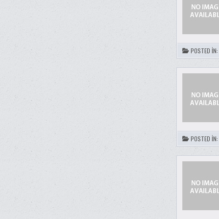
POSTED IN
POSTED IN